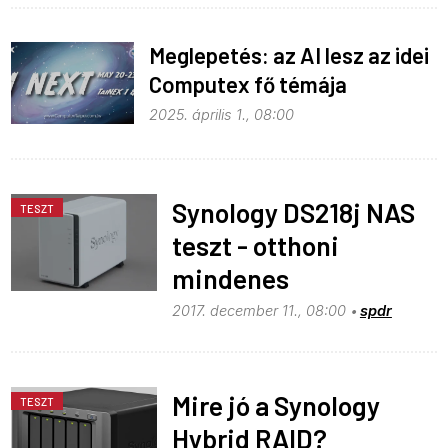
Meglepetés: az AI lesz az idei
Computex fő témája
2025. április 1., 08:00
Synology DS218j NAS
TESZT
teszt - otthoni
mindenes
2017. december 11., 08:00
spdr
Mire jó a Synology
TESZT
Hybrid RAID?