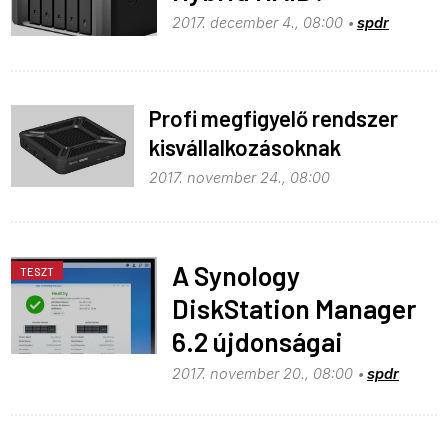
2017. december 4., 08:00
spdr
Profi megfigyelő rendszer
kisvállalkozásoknak
2017. november 24., 08:00
A Synology
TESZT
DiskStation Manager
6.2 újdonságai
2017. november 20., 08:00
spdr