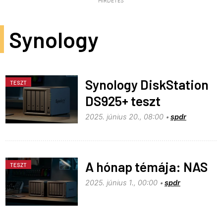
HIRDETÉS
Synology
Synology DiskStation
TESZT
DS925+ teszt
2025. június 20., 08:00
spdr
A hónap témája: NAS
TESZT
2025. június 1., 00:00
spdr