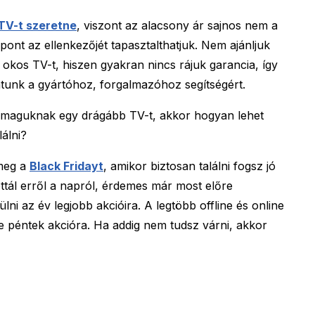
TV-t szeretne
, viszont az alacsony ár sajnos nem a
pont az ellenkezőjét tapasztalthatjuk. Nem ajánljuk
 okos TV-t, hiszen gyakran nincs rájuk garancia, így
tunk a gyártóhoz, forgalmazóhoz segítségért.
maguknak egy drágább TV-t, akkor hogyan lehet
lálni?
 meg a
Black Fridayt
, amikor biztosan találni fogsz jó
ttál erről a napról, érdemes már most előre
lni az év legjobb akcióira. A legtöbb offline és online
e péntek akcióra. Ha addig nem tudsz várni, akkor