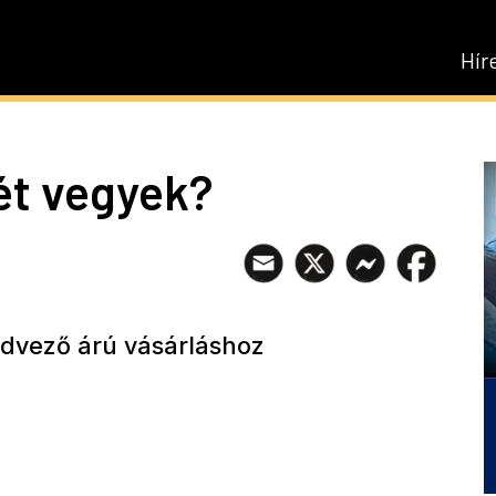
Hír
ét vegyek?
dvező árú vásárláshoz