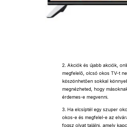
2. Akciók és újabb akciók, onl
megfelelő, olcsó okos TV-t ne
köszönhetően sokkal könnyebb
megnézheted, hogy másoknak 
érdemes-e megvenni.
3. Ha elcsíptél egy szuper ok
okos-e és megfelel-e az elvá
fogsz olyat találni, amely ka