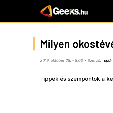
Skip
to
main
content
Milyen okostév
2019. október 28. - 8:00
spdr
Tippek és szempontok a ke