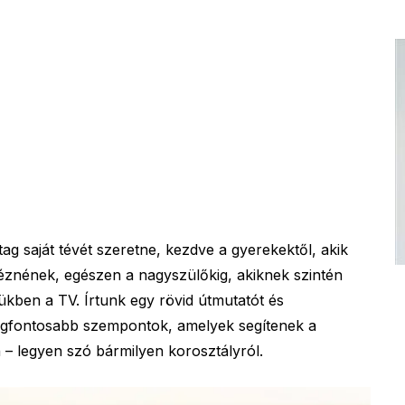
 saját tévét szeretne, kezdve a gyerekektől, akik
éznének, egészen a nagyszülőkig, akiknek szintén
tükben a TV. Írtunk egy rövid útmutatót és
legfontosabb szempontok, amelyek segítenek a
n – legyen szó bármilyen korosztályról.