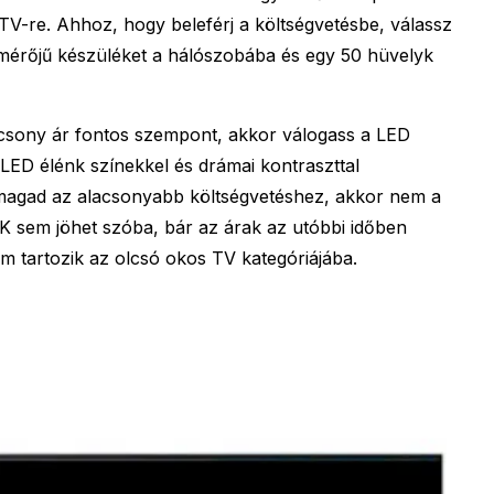
 TV-re. Ahhoz, hogy beleférj a költségvetésbe, válassz
tmérőjű készüléket a hálószobába és egy 50 hüvelyk
csony ár fontos szempont, akkor válogass a LED
LED élénk színekkel és drámai kontraszttal
l magad az alacsonyabb költségvetéshez, akkor nem a
K sem jöhet szóba, bár az árak az utóbbi időben
m tartozik az olcsó okos TV kategóriájába.