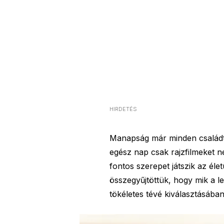
HIRDETÉS
Manapság már minden családtag
egész nap csak rajzfilmeket n
fontos szerepet játszik az éle
összegyűjtöttük, hogy mik a 
tökéletes tévé kiválasztásába