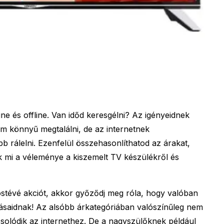
ine és offline. Van időd keresgélni? Az igényeidnek
m könnyű megtalálni, de az internetnek
 rálelni. Ezenfelül összehasonlíthatod az árakat,
mi a véleménye a kiszemelt TV készülékről és
ostévé akciót, akkor győződj meg róla, hogy valóban
rásaidnak! Az alsóbb árkategóriában valószínűleg nem
pcsolódik az internethez. De a nagyszülőknek például