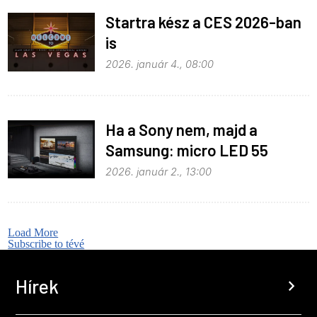
Startra kész a CES 2026-ban
is
2026. január 4., 08:00
Ha a Sony nem, majd a
Samsung: micro LED 55
colon!
2026. január 2., 13:00
Load More
Subscribe to tévé
Hírek
chevron_right