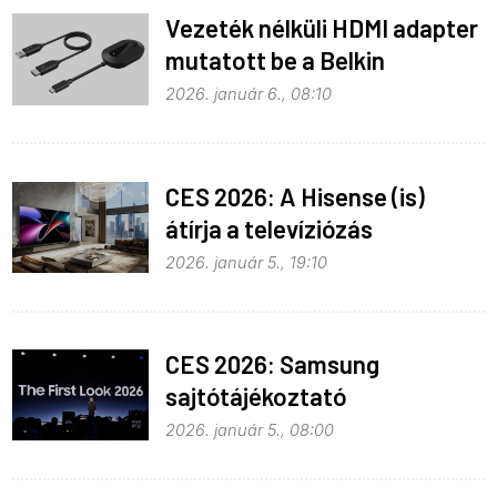
Vezeték nélküli HDMI adapter
mutatott be a Belkin
2026. január 6., 08:10
CES 2026: A Hisense (is)
átírja a televíziózás
szabályait
2026. január 5., 19:10
CES 2026: Samsung
sajtótájékoztató
2026. január 5., 08:00