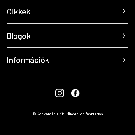
Cikkek
chevron_right
Blogok
chevron_right
Információk
chevron_right
© Kockamédia Kft. Minden jog fenntartva