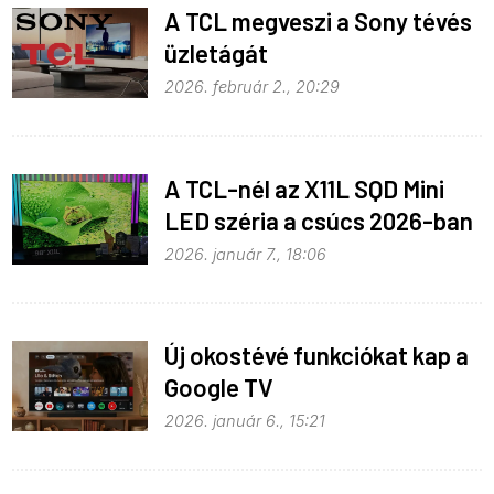
A TCL megveszi a Sony tévés
üzletágát
2026. február 2., 20:29
A TCL-nél az X11L SQD Mini
LED széria a csúcs 2026-ban
2026. január 7., 18:06
Új okostévé funkciókat kap a
Google TV
2026. január 6., 15:21