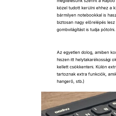
megítélésünk szerint a Rapoo
közel tudott kerülni ehhez a k
bármilyen notebookkal is hasz
biztosan nagy előrelépés les
gombvilágítást is tudja pótolni.
Az egyetlen dolog, amiben ko
hiszen itt helytakarékossági o
kellett csökkenteni. Külön ex
tartoznak extra funkciók, amik
hangerő, stb.)