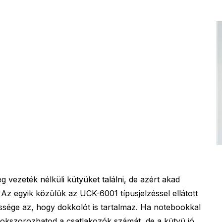
 vezeték nélküli kütyüket találni, de azért akad
Az egyik közülük az UCK-6001 típusjelzéssel ellátott
ssége az, hogy dokkolót is tartalmaz. Ha notebookkal
okszorozhatod a csatlakozók számát, de a kütyü jó