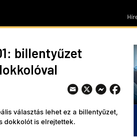
Hír
: billentyűzet
dokkolóval
lis választás lehet ez a billentyűzet,
dokkolót is elrejtettek.