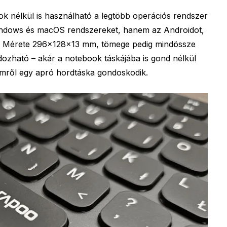
mok nélkül is használható a legtöbb operációs rendszer
Windows és macOS rendszereket, hanem az Androidot,
s). Mérete 296×128×13 mm, tömege pedig mindössze
zható – akár a notebook táskájába is gond nélkül
elemről egy apró hordtáska gondoskodik.