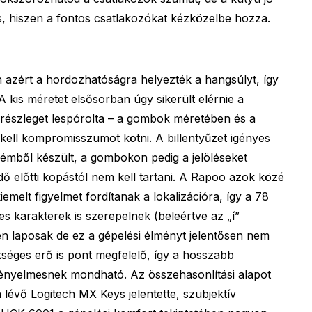
is, hiszen a fontos csatlakozókat kézközelbe hozza.
azért a hordozhatóságra helyezték a hangsúlyt, így
 kis méretet elsősorban úgy sikerült elérnie a
részleget lespórolta – a gombok méretében és a
kell kompromisszumot kötni. A billentyűzet igényes
 fémből készült, a gombokon pedig a jelöléseket
 idő előtti kopástól nem kell tartani. A Rapoo azok közé
iemelt figyelmet fordítanak a lokalizációra, így a 78
 karakterek is szerepelnek (beleértve az „í”
sen laposak de ez a gépelési élményt jelentősen nem
kséges erő is pont megfelelő, így a hosszabb
 kényelmesnek mondható. Az összehasonlítási alapot
 lévő Logitech MX Keys jelentette, szubjektív