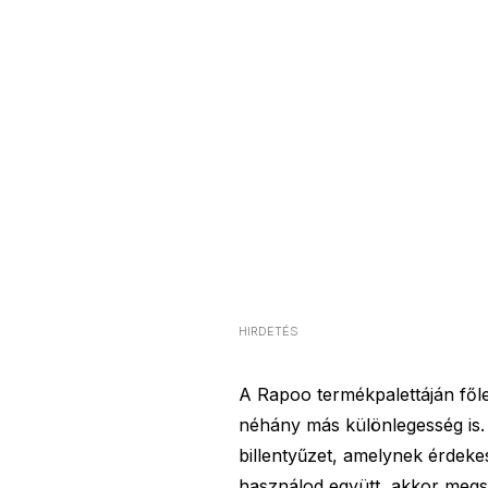
HIRDETÉS
A Rapoo termékpalettáján főleg
néhány más különlegesség is. 
billentyűzet, amelynek érdeke
használod együtt, akkor megs