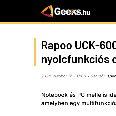
Skip
to
main
content
Rapoo UCK-6001
nyolcfunkciós 
2024. október 17. - 17:00
spdr
Notebook és PC mellé is ideá
amelyben egy multifunkciós 