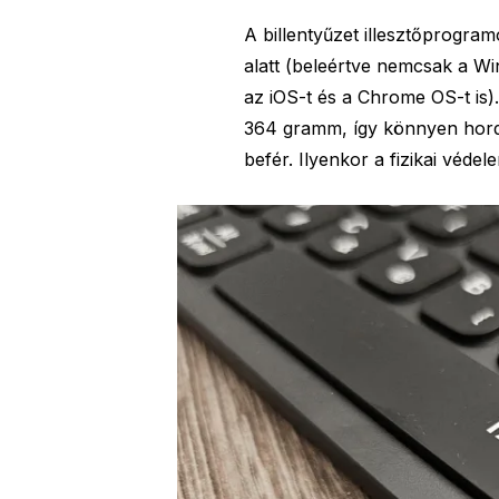
A billentyűzet illesztőprogra
alatt (beleértve nemcsak a 
az iOS-t és a Chrome OS-t i
364 gramm, így könnyen hordo
befér. Ilyenkor a fizikai véd