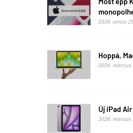
Most épp K
monopolhel
2026. június 25
Hoppá, Mac
2026. március 
Új iPad Ai
2026. március 