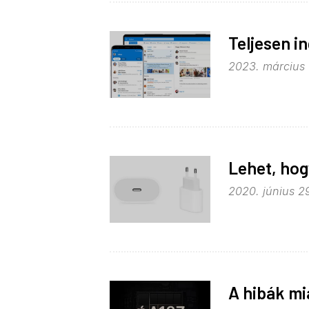
Teljesen i
2023. március 7
Lehet, hog
2020. június 29
A hibák mia