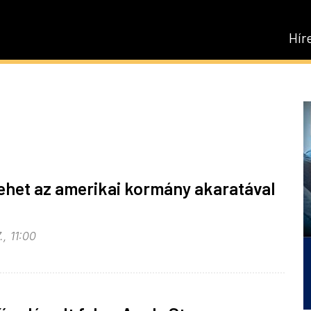
Hír
het az amerikai kormány akaratával
., 11:00