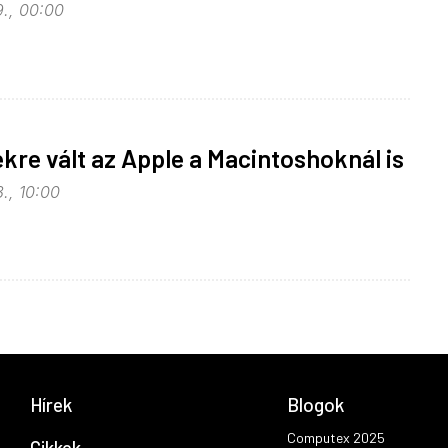
9., 00:00
ekre vált az Apple a Macintoshoknál is
., 10:00
Hírek
Blogok
Computex 2025
Cikkek