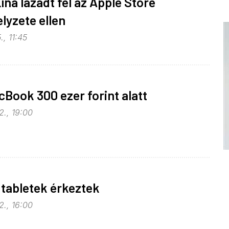
ína lázadt fel az Apple Store
yzete ellen
., 11:45
Book 300 ezer forint alatt
2., 19:00
r tabletek érkeztek
2., 16:00