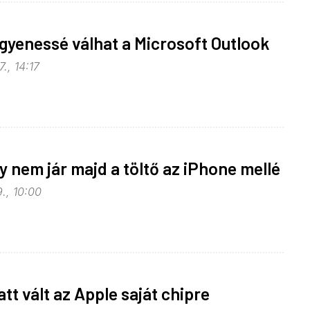
ngyenessé válhat a Microsoft Outlook
., 14:17
y nem jár majd a töltő az iPhone mellé
., 10:00
tt vált az Apple saját chipre