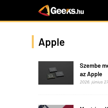
Skip
to
main
content
Apple
Szembe me
az Apple
2026. június 27