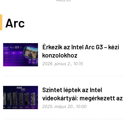
HIRDETÉS
Arc
Érkezik az Intel Arc G3 – kézi
konzolokhoz
2026. június 2., 10:15
Szintet léptek az Intel
videokártyái: megérkezett az
Arc Pro B sorozat
2025. május 20., 10:00