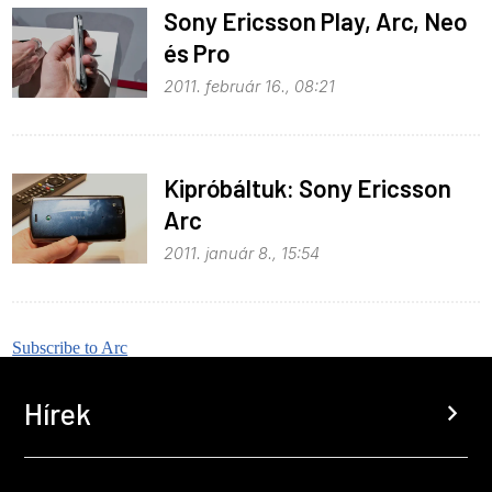
Sony Ericsson Play, Arc, Neo
és Pro
2011. február 16., 08:21
Kipróbáltuk: Sony Ericsson
Arc
2011. január 8., 15:54
Subscribe to Arc
Hírek
chevron_right