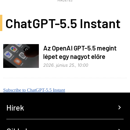
HIRDETÉS
ChatGPT-5.5 Instant
Az OpenAI GPT-5.5 megint
lépet egy nagyot előre
2026. június 25., 10:00
Subscribe to ChatGPT-5.5 Instant
Hírek
chevron_right