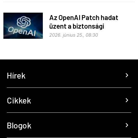
Az OpenAI Patch hadat
üzent a biztonsági
problémáknak
2026. június 25., 08:30
Hírek
chevron_right
Cikkek
chevron_right
Blogok
chevron_right