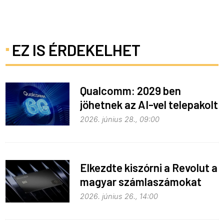
EZ IS ÉRDEKELHET
Qualcomm: 2029 ben
jöhetnek az AI-vel telepakolt
6G-s telefonok
2026. június 28., 09:00
Elkezdte kiszórni a Revolut a
magyar számlaszámokat
2026. június 26., 14:00