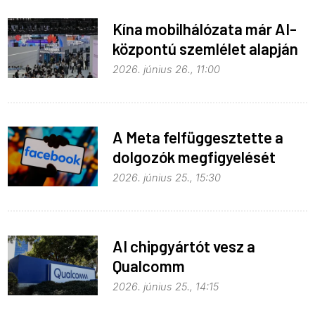
Kína mobilhálózata már AI-
központú szemlélet alapján
fejlődik
2026. június 26., 11:00
A Meta felfüggesztette a
dolgozók megfigyelését
2026. június 25., 15:30
AI chipgyártót vesz a
Qualcomm
2026. június 25., 14:15