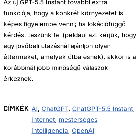
Az új GPT-5.5 Instant további extra
funkciója, hogy a konkrét környezetet is
képes figyelembe venni; ha lokációfüggő
kérdést teszünk fel (például azt kérjük, hogy
egy jövőbeli utazásnál ajánljon olyan
éttermeket, amelyek útba esnek), akkor is a
korábbinál jobb minőségű válaszok
érkeznek.
CÍMKÉK
AI
,
ChatGPT
,
ChatGPT-5.5 Instant
,
internet
,
mesterséges
intelligencia
,
OpenAI