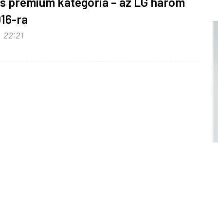
és prémium kategória – az LG három
016-ra
, 22:21