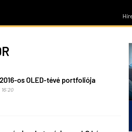
Hír
DR
 2016-os OLED-tévé portfoliója
, 16:20