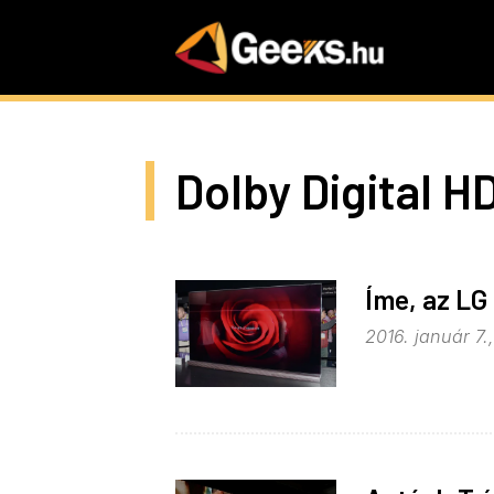
Skip
to
main
content
Dolby Digital H
Íme, az LG
2016. január 7.