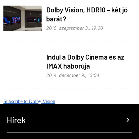
Dolby Vision, HDR10 – két jó
barát?
2016. szeptember 3., 19:00
Indul a Dolby Cinema és az
IMAX háborúja
2014. december 9., 13:04
Subscribe to Dolby Vision
Hírek
chevron_right