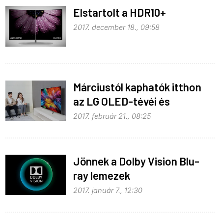
Elstartolt a HDR10+
2017. december 18., 09:58
Márciustól kaphatók itthon
az LG OLED-tévéi és
csúcskategóriás LCD-tévéi
2017. február 21., 08:25
Jönnek a Dolby Vision Blu-
ray lemezek
2017. január 7., 12:30