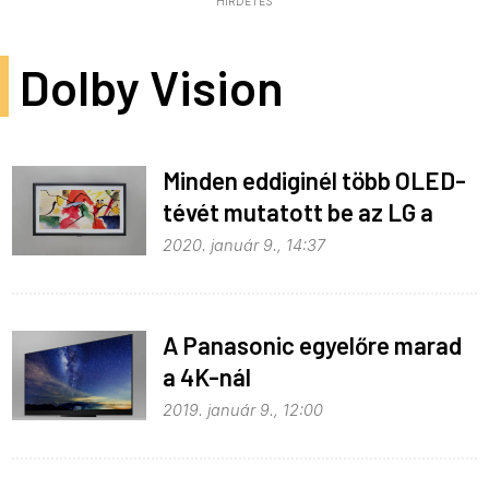
HIRDETÉS
Dolby Vision
Minden eddiginél több OLED-
tévét mutatott be az LG a
CES-en
2020. január 9., 14:37
A Panasonic egyelőre marad
a 4K-nál
2019. január 9., 12:00