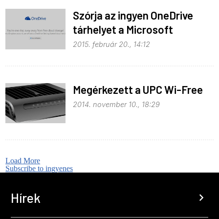
Szórja az ingyen OneDrive
tárhelyet a Microsoft
2015. február 20., 14:12
Megérkezett a UPC Wi-Free
2014. november 10., 18:29
Load More
Subscribe to ingyenes
Hírek
chevron_right