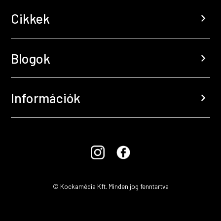
Cikkek
chevron_right
Blogok
chevron_right
Információk
chevron_right
© Kockamédia Kft. Minden jog fenntartva