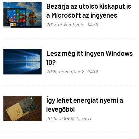
Bezárja az utolsó kiskaput is
a Microsoft az ingyenes
Windows 10 frissítés előtt
2017. november 6., 14:59
Lesz még itt ingyen Windows
10?
2016. november 2., 14:06
Így lehet energiát nyerni a
levegőből
2015. október 1., 18:11