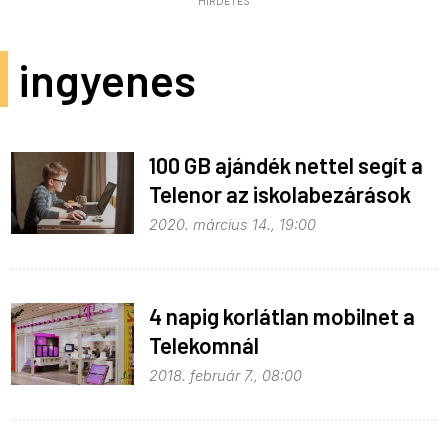
HIRDETÉS
ingyenes
100 GB ajándék nettel segít a
Telenor az iskolabezárások
miatt
2020. március 14., 19:00
4 napig korlátlan mobilnet a
Telekomnál
2018. február 7., 08:00