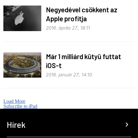
Negyedével csökkent az
Apple profitja
2016. április 27., 18:11
Már 1 milliárd kütyü futtat
iOS-t
2016. január 27., 14:10
Load More
Subscribe to iPad
Hírek
chevron_right