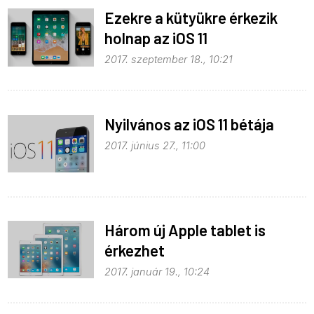
Ezekre a kütyükre érkezik
holnap az iOS 11
2017. szeptember 18., 10:21
Nyilvános az iOS 11 bétája
2017. június 27., 11:00
Három új Apple tablet is
érkezhet
2017. január 19., 10:24