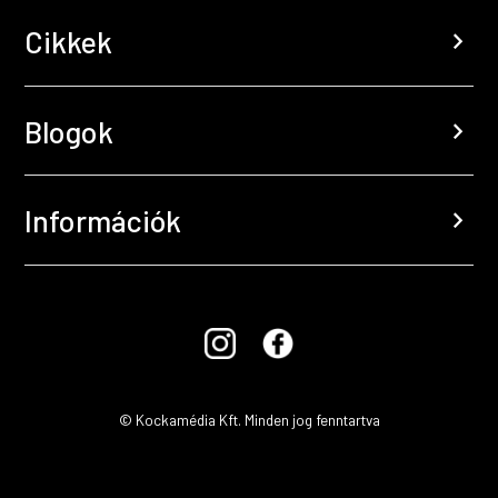
Cikkek
chevron_right
Blogok
chevron_right
Információk
chevron_right
© Kockamédia Kft. Minden jog fenntartva