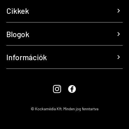
Cikkek
chevron_right
Blogok
chevron_right
Információk
chevron_right
© Kockamédia Kft. Minden jog fenntartva