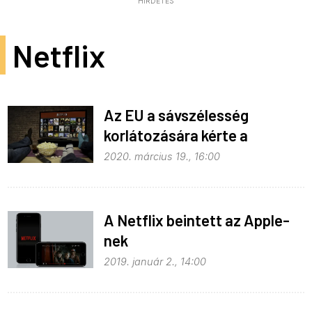
HIRDETÉS
Netflix
Az EU a sávszélesség
korlátozására kérte a
streaming szolgáltatókat
2020. március 19., 16:00
A Netflix beintett az Apple-
nek
2019. január 2., 14:00