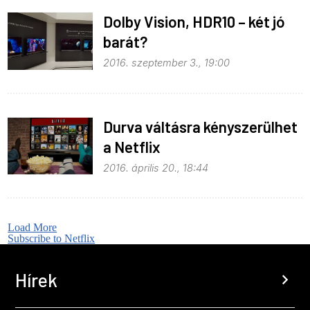
Dolby Vision, HDR10 – két jó
barát?
2016. szeptember 3., 19:00
Durva váltásra kényszerülhet
a Netflix
2016. április 20., 18:44
Load More
Subscribe to Netflix
Hírek
chevron_right