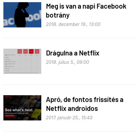
Meg is van a napi Facebook
botrány
2018. december 19., 13:00
Drágulna a Netflix
2018. július 5., 09:00
Apró, de fontos frissítés a
Netflix androidos
alkalmazásában
2017. január 25., 15:43