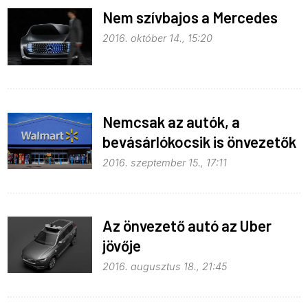
Nem szívbajos a Mercedes
2016. október 14., 15:20
Nemcsak az autók, a
bevásárlókocsik is önvezetők
lesznek
2016. szeptember 15., 17:11
Az önvezető autó az Uber
jövője
2016. augusztus 18., 21:45