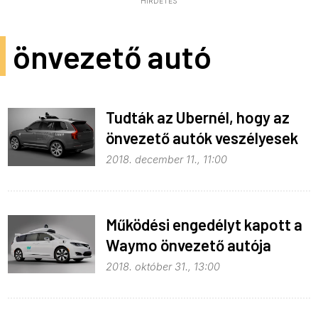
HIRDETÉS
önvezető autó
Tudták az Ubernél, hogy az
önvezető autók veszélyesek
2018. december 11., 11:00
Működési engedélyt kapott a
Waymo önvezető autója
Kaliforniában is
2018. október 31., 13:00