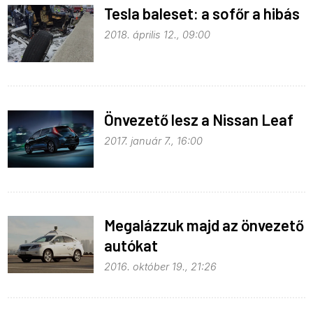
Tesla baleset: a sofőr a hibás
2018. április 12., 09:00
Önvezető lesz a Nissan Leaf
2017. január 7., 16:00
Megalázzuk majd az önvezető
autókat
2016. október 19., 21:26