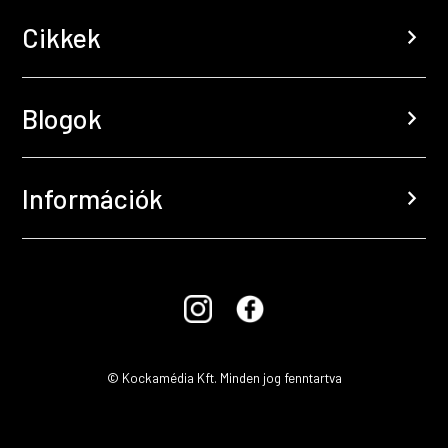
Cikkek
chevron_right
Blogok
chevron_right
Információk
chevron_right
© Kockamédia Kft. Minden jog fenntartva