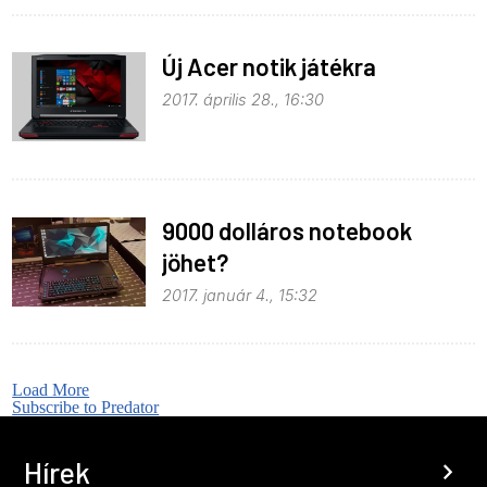
Új Acer notik játékra
2017. április 28., 16:30
9000 dolláros notebook
jöhet?
2017. január 4., 15:32
Load More
Subscribe to Predator
Hírek
chevron_right