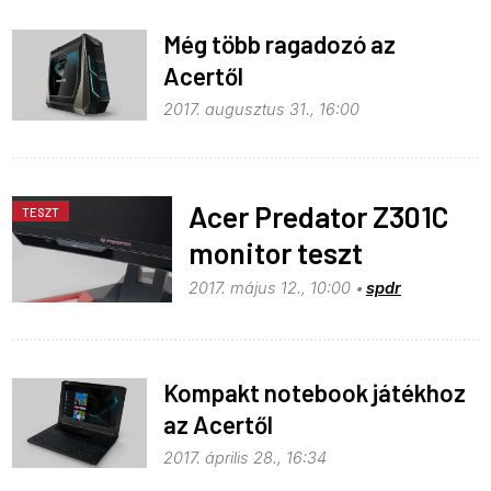
Még több ragadozó az
Acertől
2017. augusztus 31., 16:00
Acer Predator Z301C
TESZT
monitor teszt
2017. május 12., 10:00
spdr
Kompakt notebook játékhoz
az Acertől
2017. április 28., 16:34