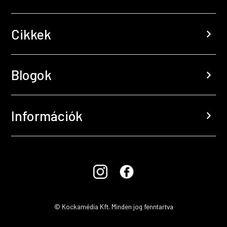
Cikkek
chevron_right
Blogok
chevron_right
Információk
chevron_right
© Kockamédia Kft. Minden jog fenntartva