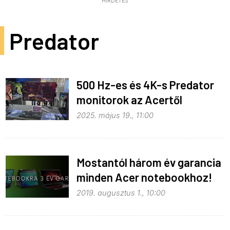
HIRDETÉS
Predator
500 Hz-es és 4K-s Predator
monitorok az Acertől
2025. május 19., 11:00
Mostantól három év garancia
minden Acer notebookhoz!
2019. augusztus 1., 10:00