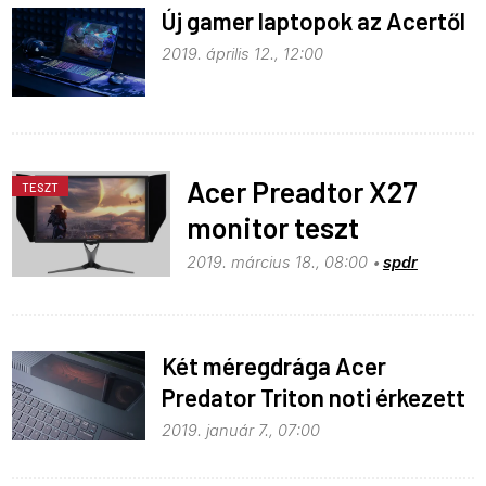
Új gamer laptopok az Acertől
2019. április 12., 12:00
Acer Preadtor X27
TESZT
monitor teszt
2019. március 18., 08:00
spdr
Két méregdrága Acer
Predator Triton noti érkezett
2019. január 7., 07:00