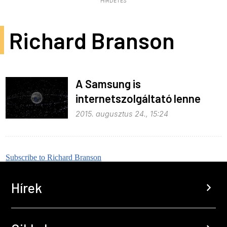
HIRDETÉS
Richard Branson
A Samsung is
internetszolgáltató lenne
2015. augusztus 24., 15:24
Subscribe to Richard Branson
Hírek
chevron_right