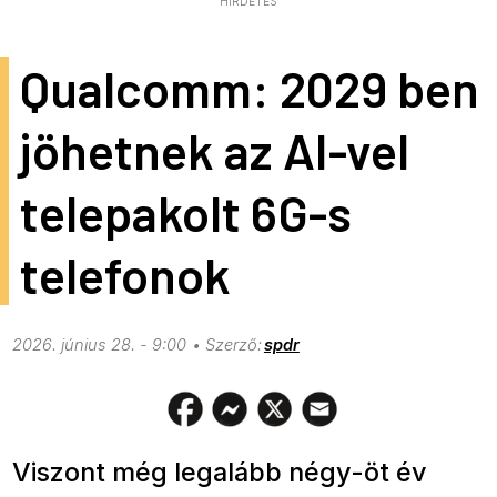
HIRDETÉS
Qualcomm: 2029 ben
jöhetnek az AI-vel
telepakolt 6G-s
telefonok
2026. június 28. - 9:00
spdr
Viszont még legalább négy-öt év