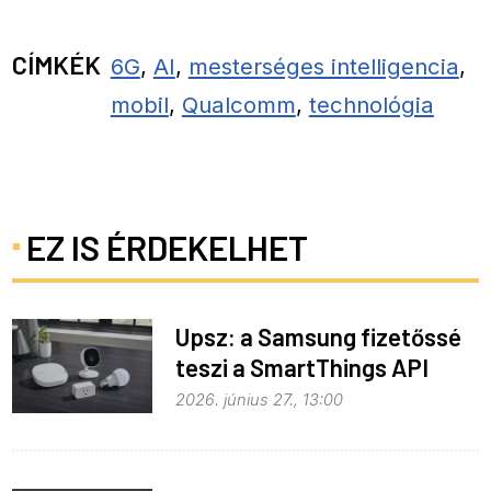
CÍMKÉK
6G
,
AI
,
mesterséges intelligencia
,
mobil
,
Qualcomm
,
technológia
EZ IS ÉRDEKELHET
Upsz: a Samsung fizetőssé
teszi a SmartThings API
hozzáférést
2026. június 27., 13:00