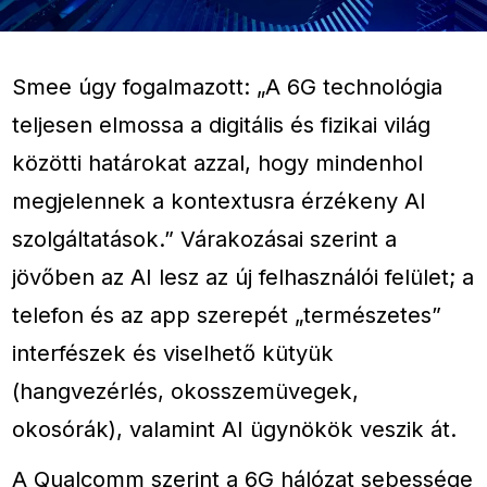
Smee úgy fogalmazott: „A 6G technológia
teljesen elmossa a digitális és fizikai világ
közötti határokat azzal, hogy mindenhol
megjelennek a kontextusra érzékeny AI
szolgáltatások.” Várakozásai szerint a
jövőben az AI lesz az új felhasználói felület; a
telefon és az app szerepét „természetes”
interfészek és viselhető kütyük
(hangvezérlés, okosszemüvegek,
okosórák), valamint AI ügynökök veszik át.
A Qualcomm szerint a 6G hálózat sebessége