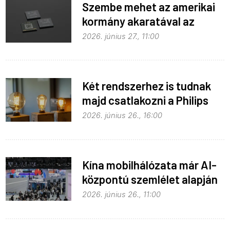
Szembe mehet az amerikai
kormány akaratával az
Apple
2026. június 27., 11:00
Két rendszerhez is tudnak
majd csatlakozni a Philips
Hue égők
2026. június 26., 16:00
Kína mobilhálózata már AI-
központú szemlélet alapján
fejlődik
2026. június 26., 11:00