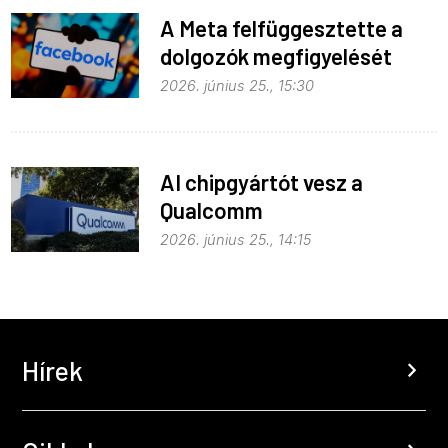
A Meta felfüggesztette a
dolgozók megfigyelését
2026. június 25., 15:30
AI chipgyártót vesz a
Qualcomm
2026. június 25., 14:15
Hírek
chevron_right