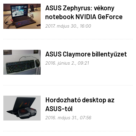
ASUS Zephyrus: vékony
notebook NVIDIA GeForce
GTX 1080-as GPU-val
2017. május 30., 16:00
ASUS Claymore billentyűzet
2016. június 2., 09:21
Hordozható desktop az
ASUS-tól
2016. május 31., 07:56