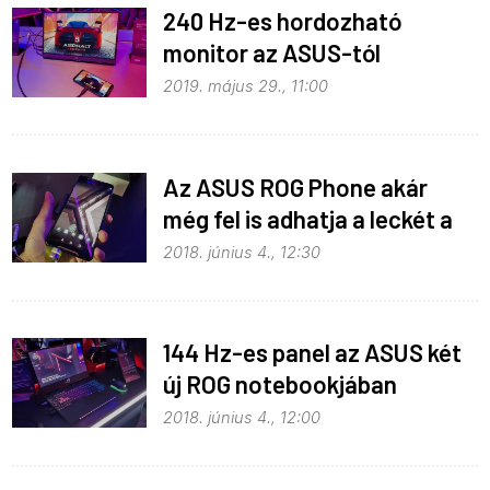
240 Hz-es hordozható
monitor az ASUS-tól
2019. május 29., 11:00
Az ASUS ROG Phone akár
még fel is adhatja a leckét a
konkurenciának
2018. június 4., 12:30
144 Hz-es panel az ASUS két
új ROG notebookjában
2018. június 4., 12:00