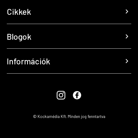
Cikkek
chevron_right
Blogok
chevron_right
Információk
chevron_right
© Kockamédia Kft. Minden jog fenntartva