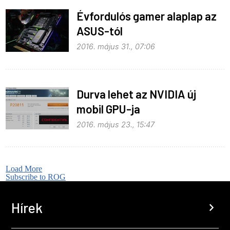
Évfordulós gamer alaplap az
ASUS-tól
2016. május 31., 07:06
Durva lehet az NVIDIA új
mobil GPU-ja
2016. május 23., 15:47
Load More
Subscribe to ROG
Hírek
chevron_right