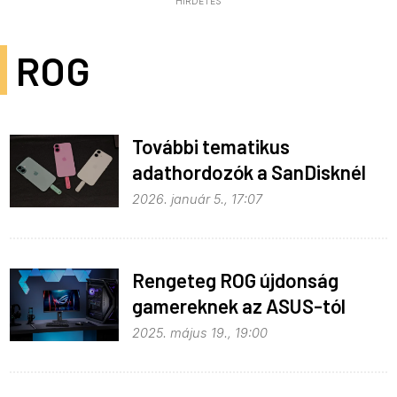
HIRDETÉS
ROG
További tematikus
adathordozók a SanDisknél
2026. január 5., 17:07
Rengeteg ROG újdonság
gamereknek az ASUS-tól
2025. május 19., 19:00