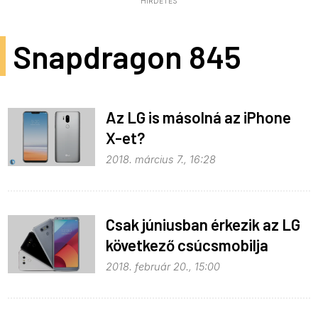
HIRDETÉS
Snapdragon 845
Az LG is másolná az iPhone
X-et?
2018. március 7., 16:28
Csak júniusban érkezik az LG
következő csúcsmobilja
2018. február 20., 15:00