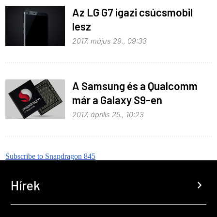
Az LG G7 igazi csúcsmobil
lesz
2017. május 29., 09:33
A Samsung és a Qualcomm
már a Galaxy S9-en
dolgoznak
2017. április 25., 10:23
Subscribe to Snapdragon 845
Hírek
chevron_right