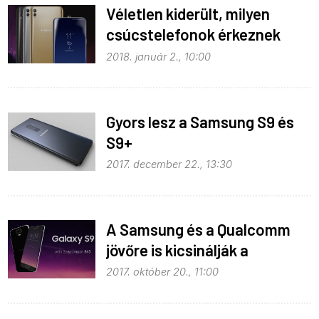
Véletlen kiderült, milyen
csúcstelefonok érkeznek
2018-ban
2018. január 2., 10:00
Gyors lesz a Samsung S9 és
S9+
2017. december 22., 13:30
A Samsung és a Qualcomm
jövőre is kicsinálják a
konkurenciát
2017. október 20., 11:00