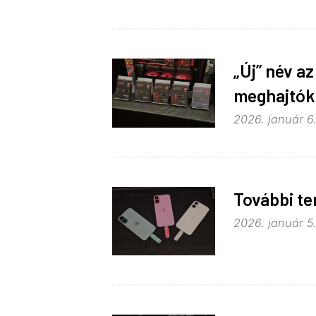
„Új” név a
meghajtókk
2026. január 6.
További t
2026. január 5.