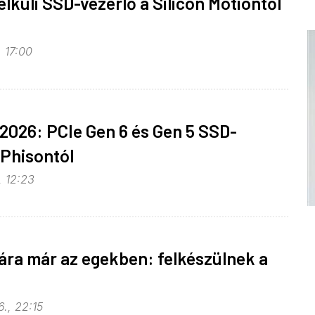
lküli SSD-vezérlő a Silicon Motiontől
, 17:00
026: PCIe Gen 6 és Gen 5 SSD-
 Phisontól
, 12:23
ra már az egekben: felkészülnek a
., 22:15