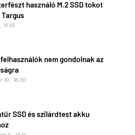
terfészt használó M.2 SSD tokot
a Targus
, 15:55
 felhasználók nem gondolnak az
nságra
 10., 16:30
tűr SSD és szilárdtest akku
hoz
er 5., 14:14