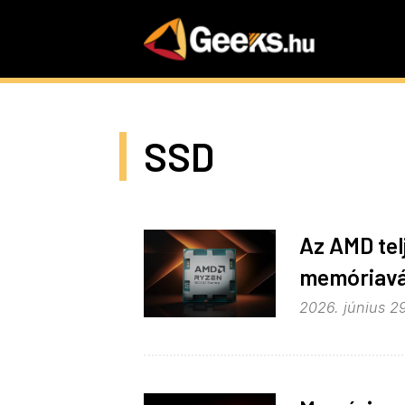
Skip
to
main
content
SSD
Az AMD tel
memóriavá
2026. június 29