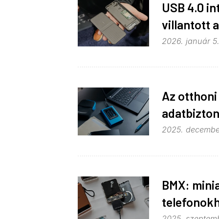
USB 4.0 in
villantott 
2026. január 5.
Az otthoni
adatbizto
2025. december
BMX: minia
telefonok
2025. szeptemb