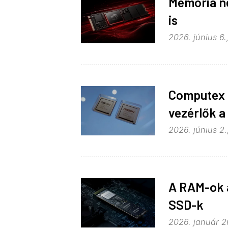
Memória né
is
2026. június 6.
Computex 2
vezérlők a
2026. június 2.
A RAM-ok á
SSD-k
2026. január 26