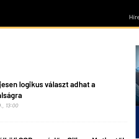
Hír
jesen logikus választ adhat a
lságra
., 13:00