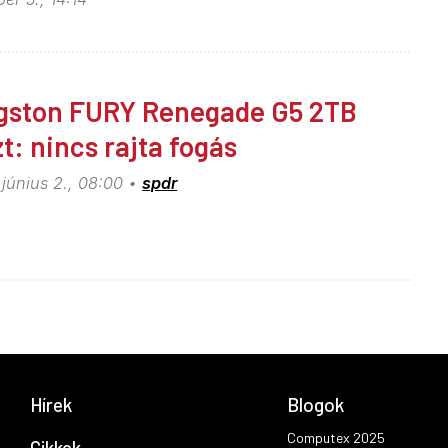
gston FURY Renegade G5 2TB
zt: nincs rajta fogás
június 2., 08:00
spdr
Hírek
Blogok
Computex 2025
Cikkek