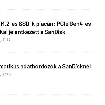
z M.2-es SSD-k piacán: PCIe Gen4-es
al jelentkezett a SanDisk
, 11:14
ematikus adathordozók a SanDisknél
, 17:07