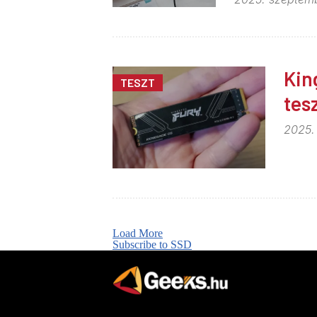
Kin
TESZT
tes
2025. 
Load More
Subscribe to SSD