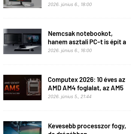
helyben
2026. június 6., 18:00
Nemcsak notebookot,
hanem asztali PC-t is épít a
Microsoft az RTX Spark köré
2026. június 6., 16:00
Computex 2026: 10 éves az
AMD AM4 foglalat, az AM5
pedig még három évig
2026. június 5., 21:44
biztosan marad
Kevesebb processzor fogy,
de drágábban