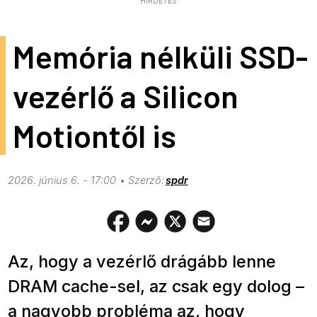
HIRDETÉS
Memória nélküli SSD-
vezérlő a Silicon
Motiontől is
2026. június 6. - 17:00
spdr
Az, hogy a vezérlő drágább lenne
DRAM cache-sel, az csak egy dolog –
a nagyobb probléma az, hogy