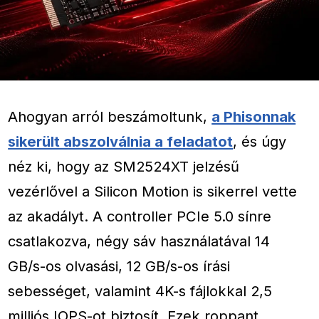
Ahogyan arról beszámoltunk,
a Phisonnak
sikerült abszolválnia a feladatot
, és úgy
néz ki, hogy az SM2524XT jelzésű
vezérlővel a Silicon Motion is sikerrel vette
az akadályt. A controller PCIe 5.0 sínre
csatlakozva, négy sáv használatával 14
GB/s-os olvasási, 12 GB/s-os írási
sebességet, valamint 4K-s fájlokkal 2,5
milliós IOPS-ot biztosít. Ezek roppant