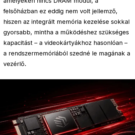
amelyeken nincs DRAM modul, a
felsőházban ez eddig nem volt jellemző,
hiszen az integrált memória kezelése sokkal
gyorsabb, mintha a működéshez szükséges
kapacitást – a videokártyákhoz hasonlóan –
a rendszermemóriából szedné le magának a
vezérlő.