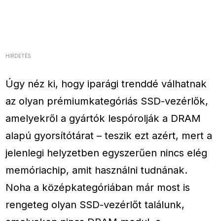
HIRDETÉS
Úgy néz ki, hogy iparági trenddé válhatnak
az olyan prémiumkategóriás SSD-vezérlők,
amelyekről a gyártók lespórolják a DRAM
alapú gyorsítótárat – teszik ezt azért, mert a
jelenlegi helyzetben egyszerűen nincs elég
memóriachip, amit használni tudnának.
Noha a középkategóriában már most is
rengeteg olyan SSD-vezérlőt találunk,