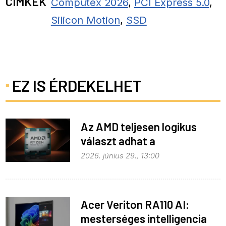
CÍMKÉK
Computex 2026
,
PCI Express 5.0
,
Silicon Motion
,
SSD
EZ IS ÉRDEKELHET
Az AMD teljesen logikus
választ adhat a
memóriaválságra
2026. június 29., 13:00
Acer Veriton RA110 AI:
mesterséges intelligencia