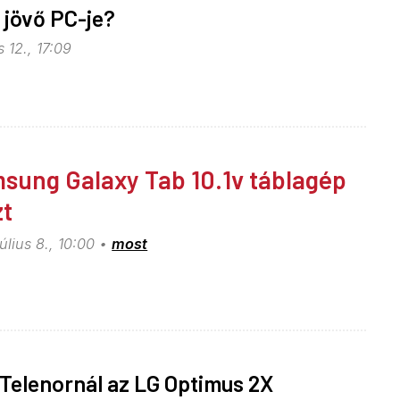
a jövő PC-je?
 12., 17:09
sung Galaxy Tab 10.1v táblagép
zt
július 8., 10:00
most
Telenornál az LG Optimus 2X