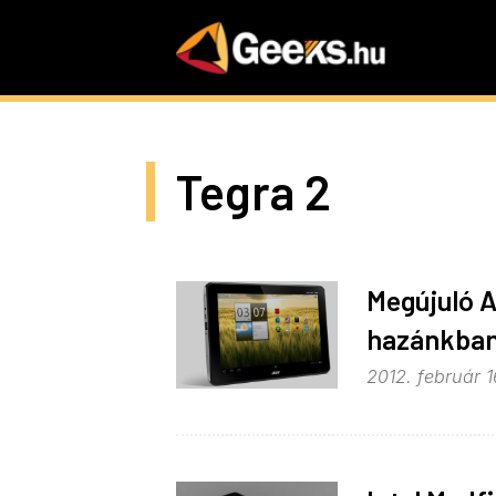
Skip
to
main
content
Tegra 2
Megújuló A
hazánkba
2012. február 1