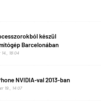
ocesszorokból készül
mítógép Barcelonában
 14., 18:04
hone NVIDIA-val 2013-ban
r 19., 14:07