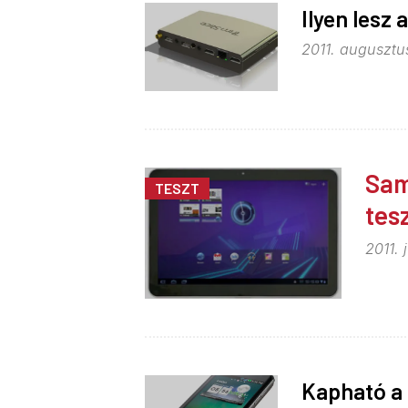
Ilyen lesz 
2011. augusztus
Sam
TESZT
tes
2011. 
Kapható a 