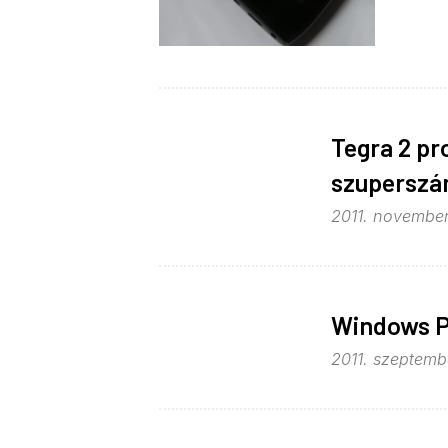
Tegra 2 pr
szuperszá
2011. november
Windows P
2011. szeptembe