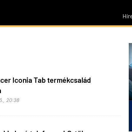
Hír
cer Iconia Tab termékcsalád
n
6., 20:38