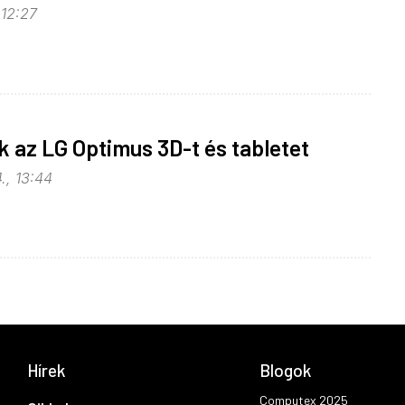
, 12:27
 az LG Optimus 3D-t és tabletet
., 13:44
Hírek
Blogok
Computex 2025