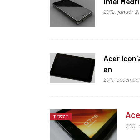
Intel Medfi
2012. január 2.
Acer Iconi
en
2011. december
Ace
TESZT
2011. 