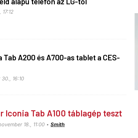
eld alapú telefon az LG-től
, 17:12
a Tab A200 és A700-as tablet a CES-
 30., 16:10
r Iconia Tab A100 táblagép teszt
november 18., 11:00
Smith