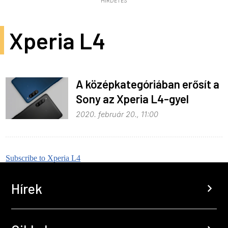
HIRDETÉS
Xperia L4
A középkategóriában erősít a
Sony az Xperia L4-gyel
2020. február 20., 11:00
Subscribe to Xperia L4
Hírek
chevron_right