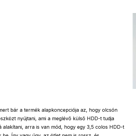
, mert bár a termék alapkoncepciója az, hogy olcsón
eszközt nyújtani, ami a meglévő külső HDD-t tudja
vá alakítani, arra is van mód, hogy egy 3,5 colos HDD-t
be. Így vagy úgy, az ötlet nem is rossz, és