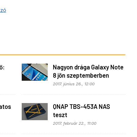
szó
ő:
Nagyon drága Galaxy Note
8 jön szeptemberben
2017. június 26., 12:00
ratos
QNAP TBS-453A NAS
teszt
2017. február 22., 11:00