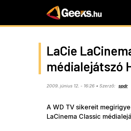
Skip
to
main
content
LaCie LaCinema
médialejátszó 
2009. június 12. - 16:26
spdr
A WD TV sikereit megirigyel
LaCinema Classic médialej