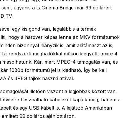
sem, ugyanis a LaCinema Bridge már 99 dollárért
WD TV.
vel egy kis gond van, legalábbis a termék
líti, hogy a hardver képes lenne az MKV formátumok
inden bizonnyal hiányzik is, amit alátámaszt az is,
 fájlrendszerű meghajtókkal működik együtt, amire 4
m másolhatunk. Kár, mert MPEG-4 támogatás van, és
ár 1080p formátumú jel is kiadható. Így be kell
A és JPEG fájlok használatával.
omagolását illetően viszont a legjobbak között van,
átvitelre használható kábeleket kapjuk meg, hanem a
belt és egy USB kábelt is. A lejátszó Amerikában
mlített 99 dolláros ajánlott áron.