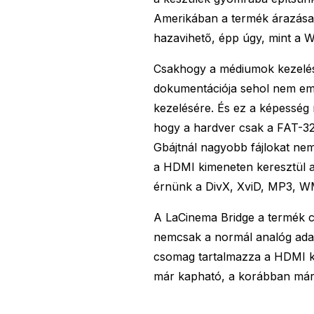
Amerikában a termék árazása 
hazavihető, épp úgy, mint a 
Csakhogy a médiumok kezelésé
dokumentációja sehol nem em
kezelésére. És ez a képesség m
hogy a hardver csak a FAT-32
Gbájtnál nagyobb fájlokat ne
a HDMI kimeneten keresztül ak
érnünk a DivX, XviD, MP3, WM
A LaCinema Bridge a termék cs
nemcsak a normál analóg adat
csomag tartalmazza a HDMI ká
már kapható, a korábban már e