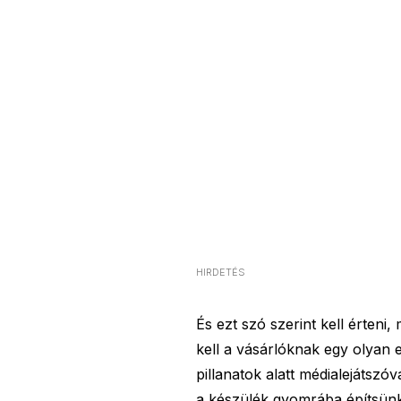
HIRDETÉS
És ezt szó szerint kell érteni
kell a vásárlóknak egy olyan 
pillanatok alatt médialejátszó
a készülék gyomrába építsünk 