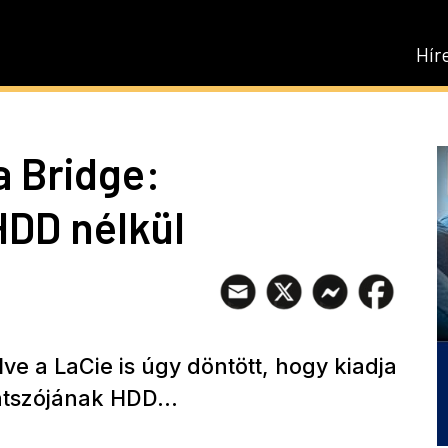
Hír
 Bridge:
HDD nélkül
ve a LaCie is úgy döntött, hogy kiadja
átszójának HDD...