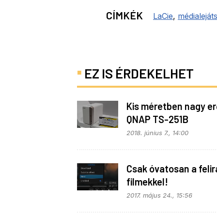
CÍMKÉK
LaCie
,
médialeját
EZ IS ÉRDEKELHET
Kis méretben nagy er
QNAP TS-251B
2018. június 7., 14:00
Csak óvatosan a feli
filmekkel!
2017. május 24., 15:56