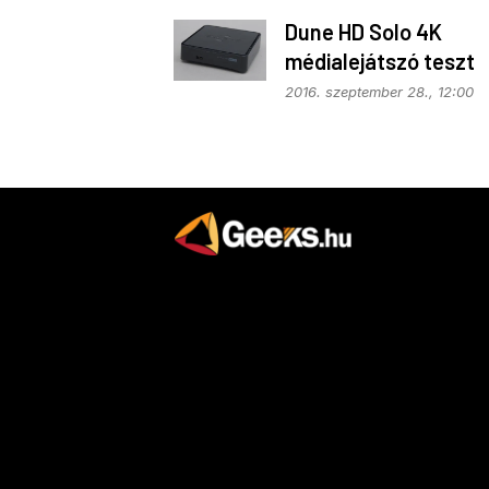
Dune HD Solo 4K
médialejátszó teszt
2016. szeptember 28., 12:00