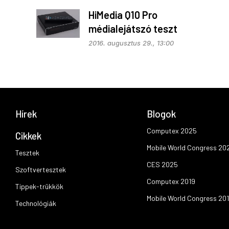
HiMedia Q10 Pro
médialejátszó teszt
2016. augusztus 29., 13:00
Hírek
Blogok
Computex 2025
Cikkek
Mobile World Congress 20
Tesztek
CES 2025
Szoftvertesztek
Computex 2019
Tippek-trükkök
Mobile World Congress 20
Technológiák