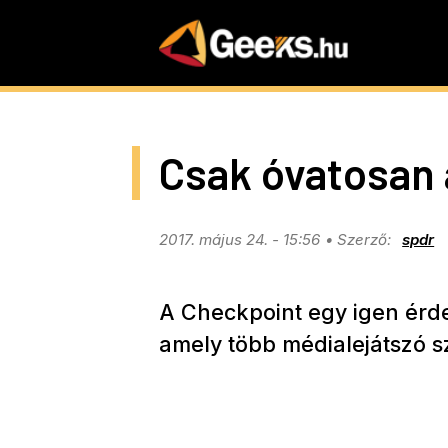
Skip
to
main
content
Csak óvatosan a
2017. május 24. - 15:56
spdr
A Checkpoint egy igen érde
amely több médialejátszó szo