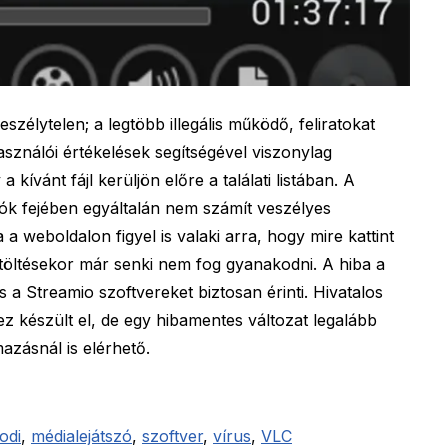
zélytelen; a legtöbb illegális működő, feliratokat
asználói értékelések segítségével viszonylag
kívánt fájl kerüljön előre a találati listában. A
álók fejében egyáltalán nem számít veszélyes
 weboldalon figyel is valaki arra, hogy mire kattint
betöltésekor már senki nem fog gyanakodni. A hiba a
 a Streamio szoftvereket biztosan érinti. Hivatalos
ez készült el, de egy hibamentes változat legalább
zásnál is elérhető.
odi
,
médialejátszó
,
szoftver
,
vírus
,
VLC