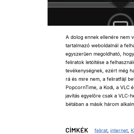
A dolog ennek ellenére nem ves
tartalmazó weboldalnál a felh
egyszerűen megoldható, hogy a 
feliratok letöltése a felhaszn
tevékenységnek, ezért még ha a
rá és mire nem, a feliratfájl 
PopcornTime, a Kodi, a VLC és
javítás egyelőre csak a VLC-h
bétában a másik három alkalma
CÍMKÉK
felirat
,
internet
,
K