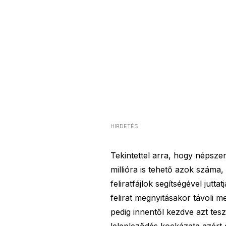
HIRDETÉS
Tekintettel arra, hogy népsze
millióra is tehető azok száma
feliratfájlok segítségével jutt
felirat megnyitásakor távoli
pedig innentől kezdve azt tesz
lelepleződés kockázata azért e