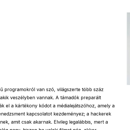
rű programokról van szó, világszerte több száz
, akik veszélyben vannak. A támadók preparált
atják el a kártékony kódot a médialejátszóhoz, amely a
 menedzsment kapcsolatot kezdeményez; a hackerek
nek, amit csak akarnak. Elvileg legalábbis, mert a
lég nagy, hiszen ha valaki filmet néz, akkor