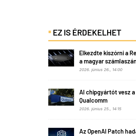
EZ IS ÉRDEKELHET
Elkezdte kiszórni a R
a magyar számlaszá
2026. június 26., 14:00
AI chipgyártót vesz a
Qualcomm
2026. június 25., 14:15
Az OpenAI Patch had