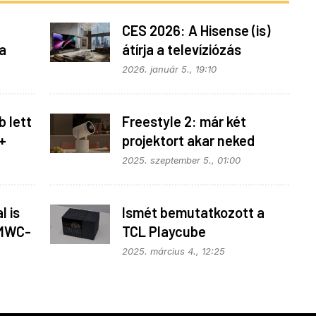
CES 2026: A Hisense (is)
a
átírja a televíziózás
szabályait
2026. január 5., 19:10
 lett
Freestyle 2: már két
+
projektort akar neked
eladni a Samsung
2025. szeptember 5., 01:00
l is
Ismét bemutatkozott a
 MWC-
TCL Playcube
2025. március 4., 12:25