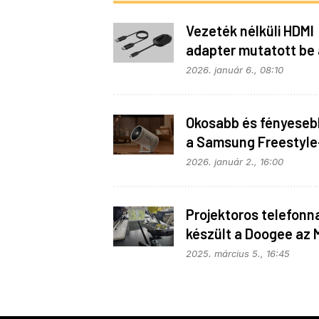
Vezeték nélküli HDMI
adapter mutatott be 
Belkin
2026. január 6., 08:10
Okosabb és fényesebb
a Samsung Freestyle
2026. január 2., 16:00
Projektoros telefonna
készült a Doogee az
re
2025. március 5., 16:45