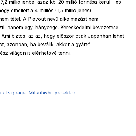
2 millió jenbe, azaz kb. 20 millió forintba kerül – és
ogy emellett a 4 milliós (1,5 millió jenes)
 nem tétel. A Playout nevű alkalmazást nem
eszti, hanem egy leánycége. Kereskedelmi bevezetése
Ami biztos, az az, hogy először csak Japánban lehet
t, azonban, ha beválik, akkor a gyártó
z világon is elérhetővé tenni.
gital signage
,
Mitsubishi
,
projektor