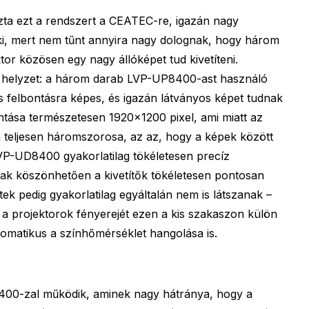
hozta ezt a rendszert a CEATEC-re, igazán nagy
ki, mert nem tűnt annyira nagy dolognak, hogy három
tor közösen egy nagy állóképet tud kivetíteni.
 helyzet: a három darab LVP-UP8400-ast használó
s felbontásra képes, és igazán látványos képet tudnak
ontása természetesen 1920×1200 pixel, ami miatt az
 teljesen háromszorosa, az az, hogy a képek között
VP-UD8400 gyakorlatilag tökéletesen precíz
nak köszönhetően a kivetítők tökéletesen pontosan
etek pedig gyakorlatilag egyáltalán nem is látszanak –
 a projektorok fényerejét ezen a kis szakaszon külön
utomatikus a színhőmérséklet hangolása is.
00-zal működik, aminek nagy hátránya, hogy a