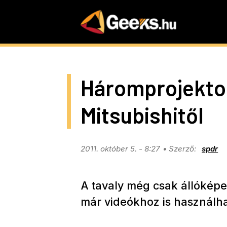
Skip
to
main
content
Háromprojekto
Mitsubishitől
2011. október 5. - 8:27
spdr
A tavaly még csak állóképe
már videókhoz is használha