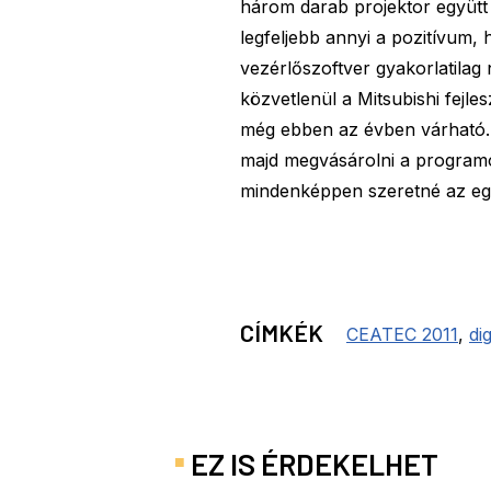
három darab projektor együtt 7,
legfeljebb annyi a pozitívum, h
vezérlőszoftver gyakorlatilag
közvetlenül a Mitsubishi fejl
még ebben az évben várható. 
majd megvásárolni a programo
mindenképpen szeretné az egés
CÍMKÉK
CEATEC 2011
,
di
EZ IS ÉRDEKELHET