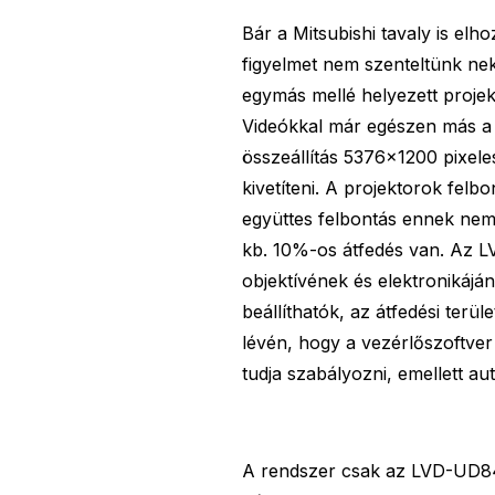
Bár a Mitsubishi tavaly is el
figyelmet nem szenteltünk ne
egymás mellé helyezett projek
Videókkal már egészen más a
összeállítás 5376×1200 pixele
kivetíteni. A projektorok felb
együttes felbontás ennek nem
kb. 10%-os átfedés van. Az L
objektívének és elektronikájá
beállíthatók, az átfedési terül
lévén, hogy a vezérlőszoftver
tudja szabályozni, emellett a
A rendszer csak az LVD-UD84