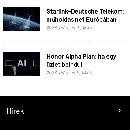
Starlink-Deutsche Telekom:
műholdas net Európában
2026. március 2., 16:07
Honor Alpha Plan: ha egy
üzlet beindul
2026. március 1., 14:00
Hírek
chevron_right