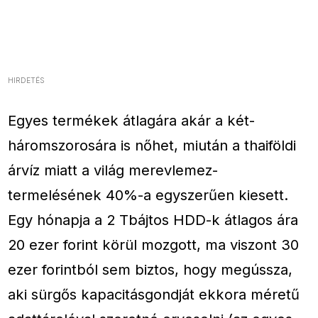
HIRDETÉS
Egyes termékek átlagára akár a két-
háromszorosára is nőhet, miután a thaiföldi
árvíz miatt a világ merevlemez-
termelésének 40%-a egyszerűen kiesett.
Egy hónapja a 2 Tbájtos HDD-k átlagos ára
20 ezer forint körül mozgott, ma viszont 30
ezer forintból sem biztos, hogy megússza,
aki sürgős kapacitásgondját ekkora méretű