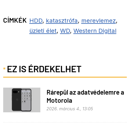
CÍMKÉK
HDD
,
katasztrófa
,
merevlemez
,
üzleti élet
,
WD
,
Western Digital
EZ IS ÉRDEKELHET
Rárepül az adatvédelemre a
Motorola
2026. március 4., 13:05