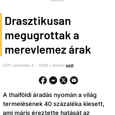
HIRDETÉS
Drasztikusan
megugrottak a
merevlemez árak
2011. november 4. - 15:09
spdr
A thaiföldi áradás nyomán a világ
termelésének 40 százaléka kiesett,
ami máris éreztette hatását az