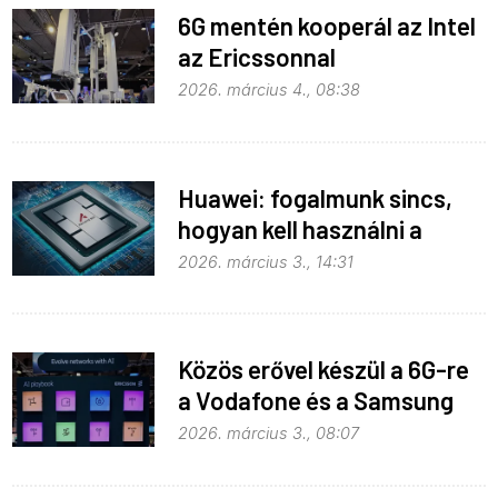
6G mentén kooperál az Intel
az Ericssonnal
2026. március 4., 08:38
Huawei: fogalmunk sincs,
hogyan kell használni a
mesterséges intelligenciát
2026. március 3., 14:31
Közös erővel készül a 6G-re
a Vodafone és a Samsung
2026. március 3., 08:07