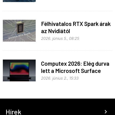
Félhivatalos RTX Spark árak
az Nvidiától
2026. június 5., 08:25
Computex 2026: Elég durva
lett a Microsoft Surface
Laptop Ultra
2026. június 2., 15:33
Hírek
chevron_right