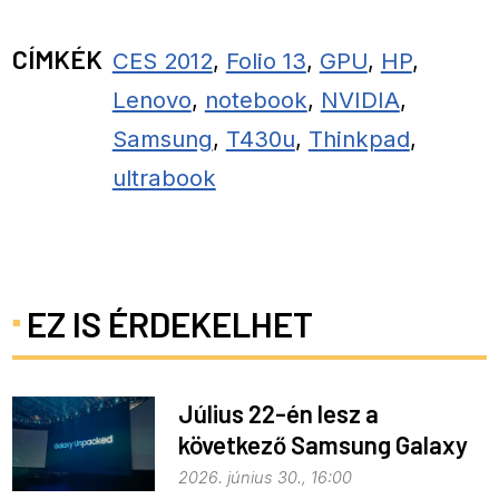
CÍMKÉK
CES 2012
,
Folio 13
,
GPU
,
HP
,
Lenovo
,
notebook
,
NVIDIA
,
Samsung
,
T430u
,
Thinkpad
,
ultrabook
EZ IS ÉRDEKELHET
Július 22-én lesz a
következő Samsung Galaxy
Unpacked – ez várható
2026. június 30., 16:00