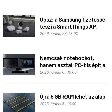
Upsz: a Samsung fizetőssé
teszi a SmartThings API
hozzáférést
2026. június 27., 13:00
Nemcsak notebookot,
hanem asztali PC-t is épít a
Microsoft az RTX Spark köré
2026. június 6., 16:00
Újra 8 GB RAM lehet az alap
2026. június 5., 16:00