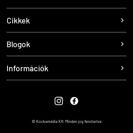
Cikkek
chevron_right
Blogok
chevron_right
Információk
chevron_right
© Kockamédia Kft. Minden jog fenntartva