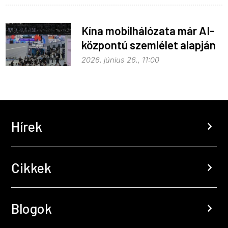
Kína mobilhálózata már AI-
központú szemlélet alapján
fejlődik
2026. június 26., 11:00
Hírek
chevron_right
Cikkek
chevron_right
Blogok
chevron_right