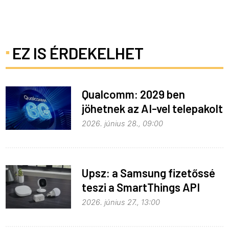
EZ IS ÉRDEKELHET
Qualcomm: 2029 ben
jöhetnek az AI-vel telepakolt
6G-s telefonok
2026. június 28., 09:00
Upsz: a Samsung fizetőssé
teszi a SmartThings API
hozzáférést
2026. június 27., 13:00