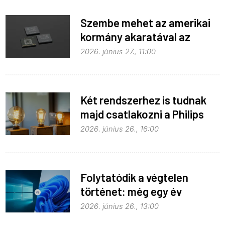
Szembe mehet az amerikai
kormány akaratával az
Apple
2026. június 27., 11:00
Két rendszerhez is tudnak
majd csatlakozni a Philips
Hue égők
2026. június 26., 16:00
Folytatódik a végtelen
történet: még egy év
haladék a Windows 10-nek
2026. június 26., 13:00