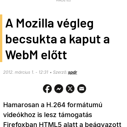
HIRDETÉS
A Mozilla végleg
becsukta a kaput a
WebM előtt
2012. március 1. - 12:31
spdr
Hamarosan a H.264 formátumú
videókhoz is lesz támogatás
Firefoxban HTML5 alatt a beágyazott