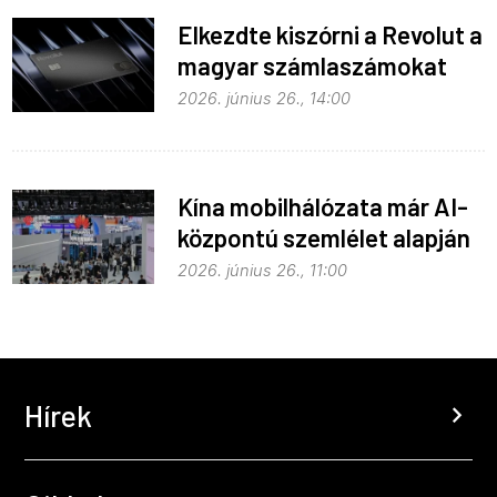
Elkezdte kiszórni a Revolut a
magyar számlaszámokat
2026. június 26., 14:00
Kína mobilhálózata már AI-
központú szemlélet alapján
fejlődik
2026. június 26., 11:00
Hírek
chevron_right