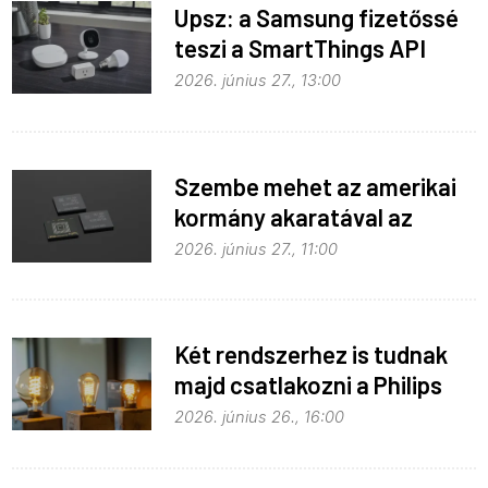
Upsz: a Samsung fizetőssé
teszi a SmartThings API
hozzáférést
2026. június 27., 13:00
Szembe mehet az amerikai
kormány akaratával az
Apple
2026. június 27., 11:00
Két rendszerhez is tudnak
majd csatlakozni a Philips
Hue égők
2026. június 26., 16:00