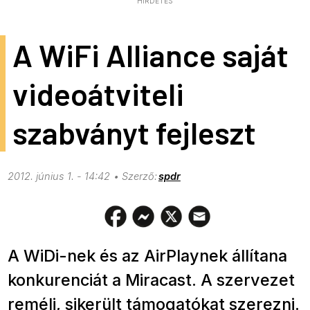
HIRDETÉS
A WiFi Alliance saját
videoátviteli
szabványt fejleszt
2012. június 1. - 14:42
spdr
A WiDi-nek és az AirPlaynek állítana
konkurenciát a Miracast. A szervezet
reméli, sikerült támogatókat szerezni.