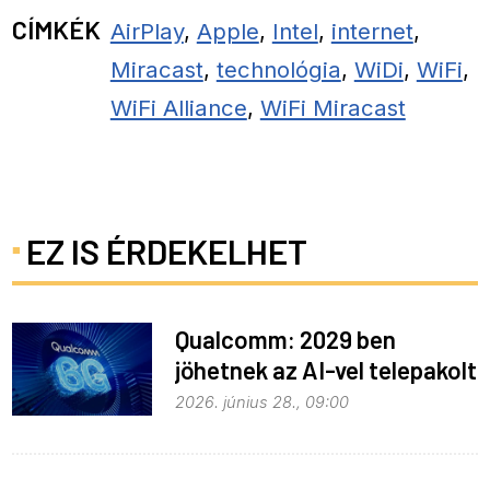
CÍMKÉK
AirPlay
,
Apple
,
Intel
,
internet
,
Miracast
,
technológia
,
WiDi
,
WiFi
,
WiFi Alliance
,
WiFi Miracast
EZ IS ÉRDEKELHET
Qualcomm: 2029 ben
jöhetnek az AI-vel telepakolt
6G-s telefonok
2026. június 28., 09:00