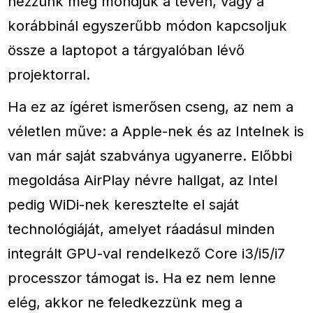
nézzünk meg mondjuk a tévén, vagy a
korábbinál egyszerűbb módon kapcsoljuk
össze a laptopot a tárgyalóban lévő
projektorral.
Ha ez az ígéret ismerősen cseng, az nem a
véletlen műve: a Apple-nek és az Intelnek is
van már saját szabványa ugyanerre. Előbbi
megoldása AirPlay névre hallgat, az Intel
pedig WiDi-nek keresztelte el saját
technológiáját, amelyet ráadásul minden
integrált GPU-val rendelkező Core i3/i5/i7
processzor támogat is. Ha ez nem lenne
elég, akkor ne feledkezzünk meg a