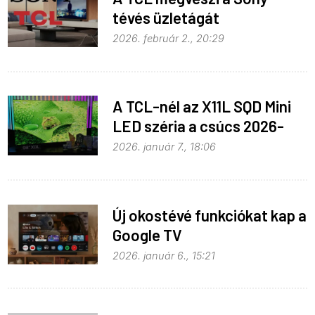
tévés üzletágát
2026. február 2., 20:29
A TCL-nél az X11L SQD Mini
LED széria a csúcs 2026-
ban
2026. január 7., 18:06
Új okostévé funkciókat kap a
Google TV
2026. január 6., 15:21