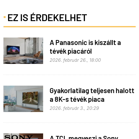
EZ IS ÉRDEKELHET
A Panasonic is kiszállt a
tévék piacáról
2026. február 26., 18:00
Gyakorlatilag teljesen halott
a 8K-s tévék piaca
2026. február 3., 20:29
A TCL megveszi a Sony