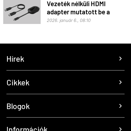
Vezeték nélküli HDMI
adapter mutatott be a
Belkin
2026. január 6., 08:10
Hírek
chevron_right
Cikkek
chevron_right
Blogok
chevron_right
Információk
chevron_right