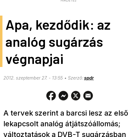
HIRDETÉS
Apa, kezdődik: az
analóg sugárzás
végnapjai
2012. szeptember 27. - 13:55
spdr
A tervek szerint a barcsi lesz az első
lekapcsolt analóg átjátszóállomás;
változtatások a DVB-T sugárzásban