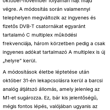
október-november folyamán hajt majd
végre. A módosítás során valamennyi
telephelyen megváltozik az ingyenes és
fizetős DVB-T csatornákat egyaránt
tartalamó C multiplex működési
frekvenciája, három körzetben pedig a csak
ingyenes adókat tartalmazó A multiplex is új
„helyre” kerül.
A módosítások életbe léptetése után
október 31-én lekapcsolásra kerül a barcsi
analóg átjátszó állomás, amely jelenleg az
M1-et sugározza. Ez, bár kis jelentőségű,
mégis fontos lépés, valójában ugyanis az