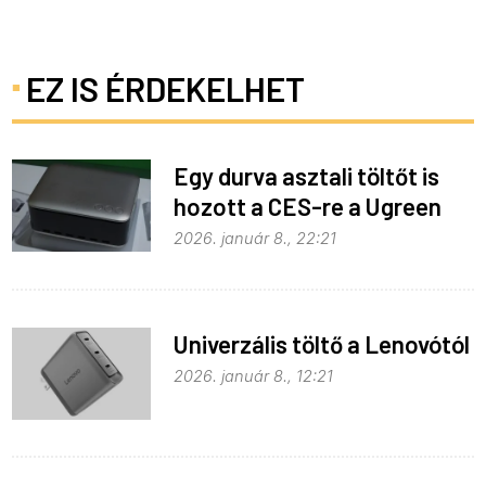
EZ IS ÉRDEKELHET
Egy durva asztali töltőt is
hozott a CES-re a Ugreen
2026. január 8., 22:21
Univerzális töltő a Lenovótól
2026. január 8., 12:21