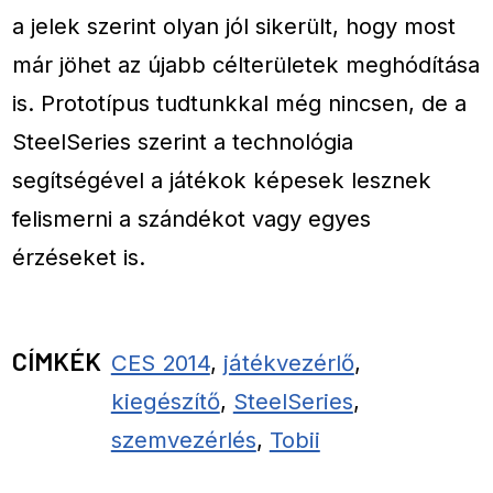
a jelek szerint olyan jól sikerült, hogy most
már jöhet az újabb célterületek meghódítása
is. Prototípus tudtunkkal még nincsen, de a
SteelSeries szerint a technológia
segítségével a játékok képesek lesznek
felismerni a szándékot vagy egyes
érzéseket is.
CÍMKÉK
CES 2014
,
játékvezérlő
,
kiegészítő
,
SteelSeries
,
szemvezérlés
,
Tobii