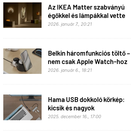
Az IKEA Matter szabványú
égőkkel és lámpákkal vette
be Las Vegast
2026. január 7., 20:21
Belkin háromfunkciós töltő –
nem csak Apple Watch-hoz
2026. január 6., 18:21
Hama USB dokkoló körkép:
kicsik és nagyok
2025. december 16., 17:00