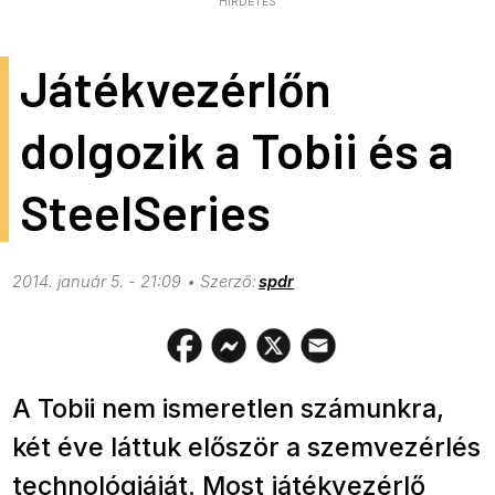
HIRDETÉS
Játékvezérlőn
dolgozik a Tobii és a
SteelSeries
2014. január 5. - 21:09
spdr
A Tobii nem ismeretlen számunkra,
két éve láttuk először a szemvezérlés
technológiáját. Most játékvezérlő