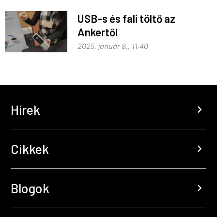
USB-s és fali töltő az
Ankertől
2025. január 8., 11:40
Hírek
chevron_right
Cikkek
chevron_right
Blogok
chevron_right