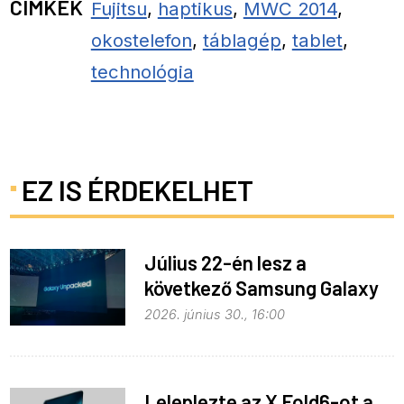
CÍMKÉK
Fujitsu
,
haptikus
,
MWC 2014
,
okostelefon
,
táblagép
,
tablet
,
technológia
EZ IS ÉRDEKELHET
Július 22-én lesz a
következő Samsung Galaxy
Unpacked – ez várható
2026. június 30., 16:00
Leleplezte az X Fold6-ot a