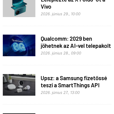
Vivo
2026. június 29., 10:00
Qualcomm: 2029 ben
jöhetnek az AI-vel telepakolt
6G-s telefonok
2026. június 28., 09:00
Upsz: a Samsung fizetőssé
teszi a SmartThings API
hozzáférést
2026. június 27., 13:00