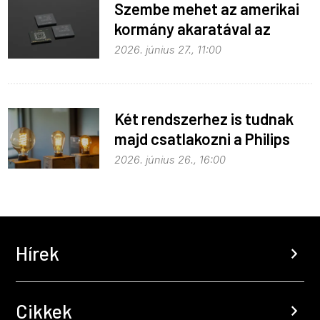
Szembe mehet az amerikai
kormány akaratával az
Apple
2026. június 27., 11:00
Két rendszerhez is tudnak
majd csatlakozni a Philips
Hue égők
2026. június 26., 16:00
Hírek
chevron_right
Cikkek
chevron_right