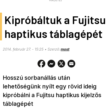
HIRDETÉS
Kipróbáltuk a Fujitsu
haptikus táblagépét
2014. február 27. - 15:25
most
Hosszú sorbanállás után
lehetőségünk nyílt egy rövid ideig
kipróbálni a Fujitsu haptikus kijelzős
táblagépét