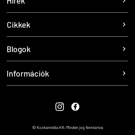
Hírek
chevron_right
Cikkek
chevron_right
Blogok
chevron_right
Információk
chevron_right
© Kockamédia Kft. Minden jog fenntartva