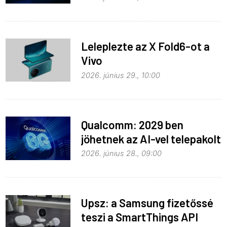
Leleplezte az X Fold6-ot a
Vivo
2026. június 29., 10:00
Qualcomm: 2029 ben
jöhetnek az AI-vel telepakolt
6G-s telefonok
2026. június 28., 09:00
Upsz: a Samsung fizetőssé
teszi a SmartThings API