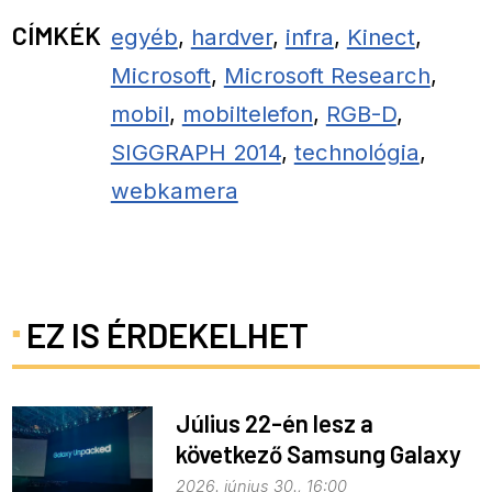
CÍMKÉK
egyéb
,
hardver
,
infra
,
Kinect
,
Microsoft
,
Microsoft Research
,
mobil
,
mobiltelefon
,
RGB-D
,
SIGGRAPH 2014
,
technológia
,
webkamera
EZ IS ÉRDEKELHET
Július 22-én lesz a
következő Samsung Galaxy
Unpacked – ez várható
2026. június 30., 16:00