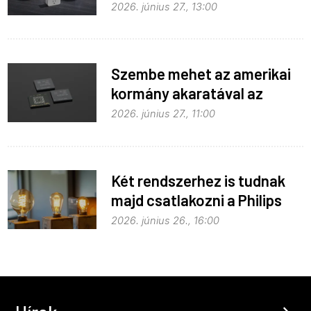
hozzáférést
2026. június 27., 13:00
Szembe mehet az amerikai
kormány akaratával az
Apple
2026. június 27., 11:00
Két rendszerhez is tudnak
majd csatlakozni a Philips
Hue égők
2026. június 26., 16:00