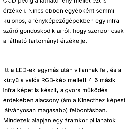
CCD pedig a látható fény mellet ezt is
érzékeli. Nincs ebben egyébként semmi
különös, a fényképezőgépekben egy infra
szűrő gondoskodik arról, hogy szenzor csak
a látható tartományt érzékelje.
Itt a LED-ek egymás után villannak fel, és a
kütyü a valós RGB-kép mellett 4-6 másik
infra képet is készít, a gyors működés
érdekében alacsony (ám a Kinecthez képest
látványosan magasabb) felbontásban.
Mindezek alapján egy áramkör pillanatok