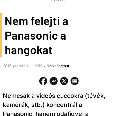
HIRDETÉS
Nem felejti a
Panasonic a
hangokat
2015. január 6. - 16:59
most
Nemcsak a videós cuccokra (tévék,
kamerák, stb.) koncentrál a
Panasonic, hanem odafigyel a