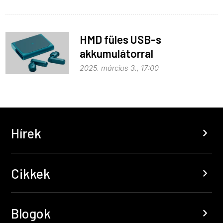
HMD füles USB-s
akkumulátorral
2025. március 3., 17:00
Hírek
chevron_right
Cikkek
chevron_right
Blogok
chevron_right