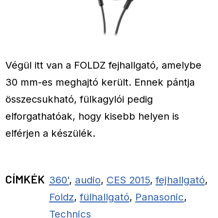
Végül itt van a FOLDZ fejhallgató, amelybe
30 mm-es meghajtó került. Ennek pántja
összecsukható, fülkagylói pedig
elforgathatóak, hogy kisebb helyen is
elférjen a készülék.
CÍMKÉK
360'
,
audio
,
CES 2015
,
fejhallgató
,
Foldz
,
fülhallgató
,
Panasonic
,
Technics