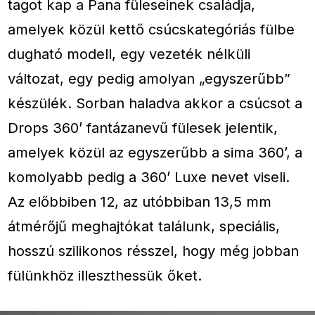
tagot kap a Pana füleseinek családja,
amelyek közül kettő csúcskategóriás fülbe
dugható modell, egy vezeték nélküli
változat, egy pedig amolyan „egyszerűbb”
készülék. Sorban haladva akkor a csúcsot a
Drops 360’ fantázanevű fülesek jelentik,
amelyek közül az egyszerűbb a sima 360’, a
komolyabb pedig a 360’ Luxe nevet viseli.
Az előbbiben 12, az utóbbiban 13,5 mm
átmérőjű meghajtókat találunk, speciális,
hosszú szilikonos résszel, hogy még jobban
fülünkhöz illeszthessük őket.