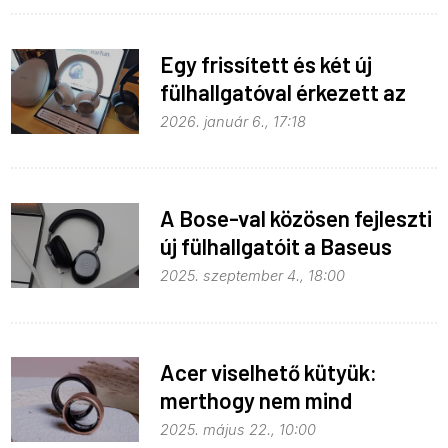
Egy frissített és két új
fülhallgatóval érkezett az
EarFun
2026. január 6., 17:18
A Bose-val közösen fejleszti
új fülhallgatóit a Baseus
2025. szeptember 4., 18:00
Acer viselhető kütyük:
merthogy nem mind
notebook, ami AI
2025. május 22., 10:00