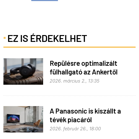
EZ IS ÉRDEKELHET
Repülésre optimalizált
fülhallgató az Ankertől
2026. március 2., 13:35
A Panasonic is kiszállt a
tévék piacáról
2026. február 26., 18:00