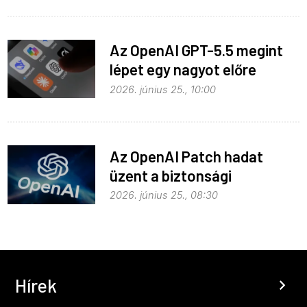
Az OpenAI GPT-5.5 megint
lépet egy nagyot előre
2026. június 25., 10:00
Az OpenAI Patch hadat
üzent a biztonsági
problémáknak
2026. június 25., 08:30
Hírek
chevron_right