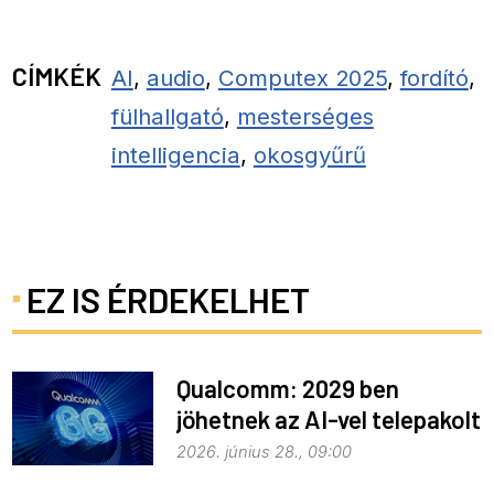
CÍMKÉK
AI
,
audio
,
Computex 2025
,
fordító
,
fülhallgató
,
mesterséges
intelligencia
,
okosgyűrű
EZ IS ÉRDEKELHET
Qualcomm: 2029 ben
jöhetnek az AI-vel telepakolt
6G-s telefonok
2026. június 28., 09:00