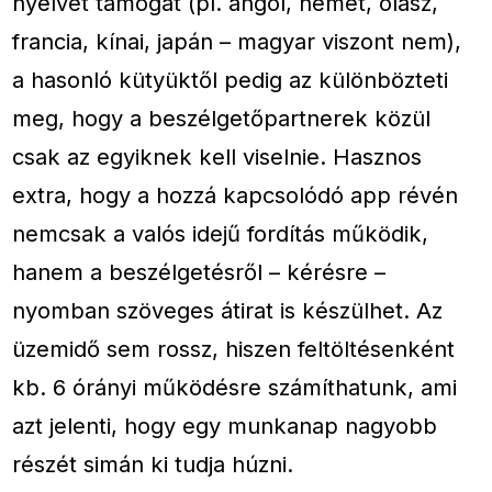
nyelvet támogat (pl. angol, német, olasz,
francia, kínai, japán – magyar viszont nem),
a hasonló kütyüktől pedig az különbözteti
meg, hogy a beszélgetőpartnerek közül
csak az egyiknek kell viselnie. Hasznos
extra, hogy a hozzá kapcsolódó app révén
nemcsak a valós idejű fordítás működik,
hanem a beszélgetésről – kérésre –
nyomban szöveges átirat is készülhet. Az
üzemidő sem rossz, hiszen feltöltésenként
kb. 6 órányi működésre számíthatunk, ami
azt jelenti, hogy egy munkanap nagyobb
részét simán ki tudja húzni.