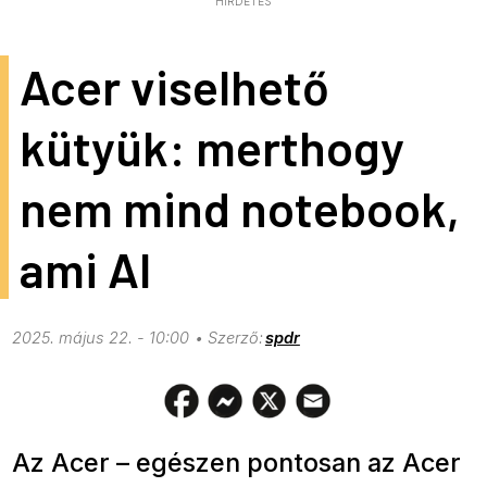
HIRDETÉS
Acer viselhető
kütyük: merthogy
nem mind notebook,
ami AI
2025. május 22. - 10:00
spdr
Az Acer – egészen pontosan az Acer