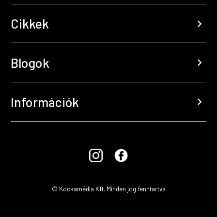
Cikkek
chevron_right
Blogok
chevron_right
Információk
chevron_right
© Kockamédia Kft. Minden jog fenntartva