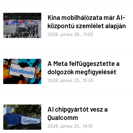
Kína mobilhálózata már AI-
központú szemlélet alapján
fejlődik
2026. június 26., 11:00
A Meta felfüggesztette a
dolgozók megfigyelését
2026. június 25., 15:30
AI chipgyártót vesz a
Qualcomm
2026. június 25., 14:15