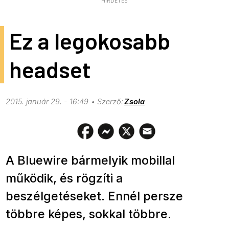
HIRDETÉS
Ez a legokosabb
headset
2015. január 29. - 16:49
Zsola
A Bluewire bármelyik mobillal
működik, és rögzíti a
beszélgetéseket. Ennél persze
többre képes, sokkal többre.