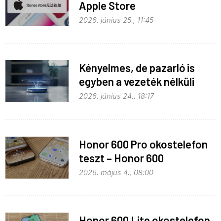
Apple Store
monopolhelyzete ellen
2026. június 25., 11:45
Kényelmes, de pazarló is
egyben a vezeték nélküli
töltés
2026. június 24., 18:17
Honor 600 Pro okostelefon
teszt – Honor 600
kitekintéssel
2026. május 4., 08:00
Honor 600 Lite okostelefon