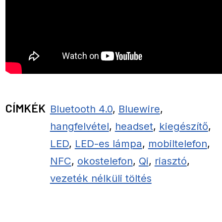
CÍMKÉK
Bluetooth 4.0
,
Bluewire
,
hangfelvétel
,
headset
,
kiegészítő
,
LED
,
LED-es lámpa
,
mobiltelefon
,
NFC
,
okostelefon
,
Qi
,
riasztó
,
vezeték nélküli töltés