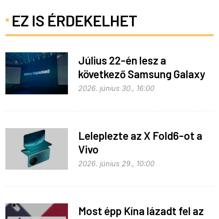
EZ IS ÉRDEKELHET
Július 22-én lesz a
következő Samsung Galaxy
Unpacked – ez várható
2026. június 30., 16:00
Leleplezte az X Fold6-ot a
Vivo
2026. június 29., 10:00
Most épp Kína lázadt fel az