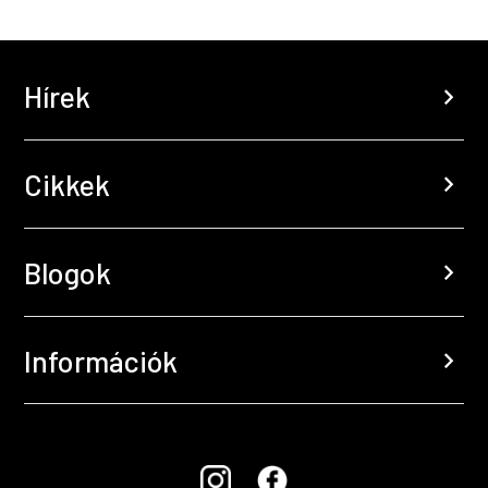
Hírek
chevron_right
Cikkek
chevron_right
Blogok
chevron_right
Információk
chevron_right