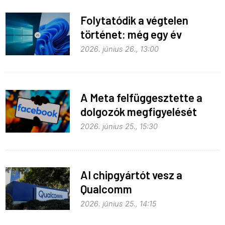
Folytatódik a végtelen
történet: még egy év
haladék a Windows 10-nek
2026. június 26., 13:00
A Meta felfüggesztette a
dolgozók megfigyelését
2026. június 25., 15:30
AI chipgyártót vesz a
Qualcomm
2026. június 25., 14:15