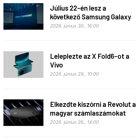
Július 22-én lesz a
következő Samsung Galaxy
Unpacked – ez várható
2026. június 30., 16:00
Leleplezte az X Fold6-ot a
Vivo
2026. június 29., 10:00
Elkezdte kiszórni a Revolut a
magyar számlaszámokat
2026. június 26., 14:00