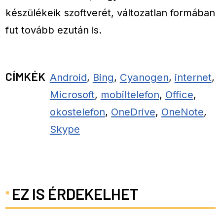
készülékeik szoftverét, változatlan formában
fut tovább ezután is.
CÍMKÉK
Android
,
Bing
,
Cyanogen
,
internet
,
Microsoft
,
mobiltelefon
,
Office
,
okostelefon
,
OneDrive
,
OneNote
,
Skype
EZ IS ÉRDEKELHET