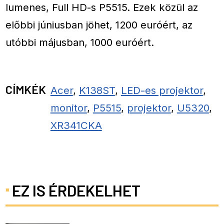
lumenes, Full HD-s P5515. Ezek közül az
előbbi júniusban jöhet, 1200 euróért, az
utóbbi májusban, 1000 euróért.
CÍMKÉK
Acer
,
K138ST
,
LED-es projektor
,
monitor
,
P5515
,
projektor
,
U5320
,
XR341CKA
EZ IS ÉRDEKELHET