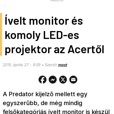
HIRDETÉS
Ívelt monitor és
komoly LED-es
projektor az Acertől
2015. április 27. - 9:59
most
A Predator kijelző mellett egy
egyszerűbb, de még mindig
felsőkategóriás ívelt monitor is készül