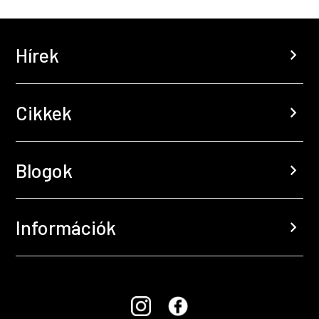
Hírek
chevron_right
Cikkek
chevron_right
Blogok
chevron_right
Információk
chevron_right