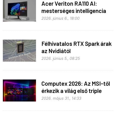
Acer Veriton RA110 AI:
mesterséges intelligencia
helyben
2026. június 6., 18:00
Félhivatalos RTX Spark árak
az Nvidiától
2026. június 5., 08:25
Computex 2026: Az MSI-től
érkezik a világ első triple
mode monitora
2026. május 31., 14:33