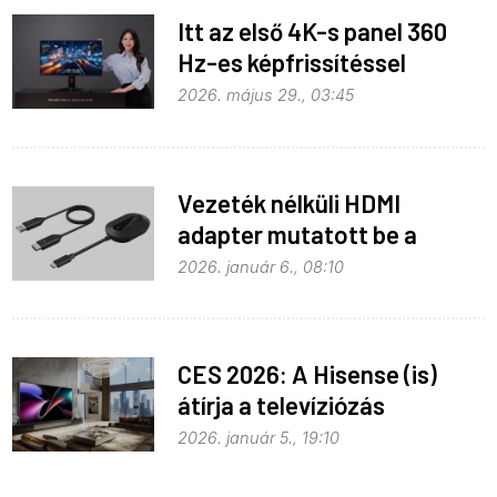
Itt az első 4K-s panel 360
Hz-es képfrissítéssel
2026. május 29., 03:45
Vezeték nélküli HDMI
adapter mutatott be a
Belkin
2026. január 6., 08:10
CES 2026: A Hisense (is)
átírja a televíziózás
szabályait
2026. január 5., 19:10