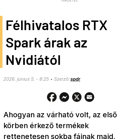
HIRDETÉS
Félhivatalos RTX
Spark árak az
Nvidiától
2026. június 5. - 8:25
spdr
Ahogyan az várható volt, az első
körben érkező termékek
rettenetesen sokba fájnak majd.