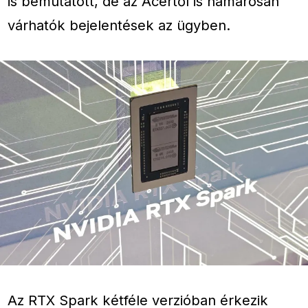
is bemutatott, de az Acertől is hamarosan
várhatók bejelentések az ügyben.
Az RTX Spark kétféle verzióban érkezik