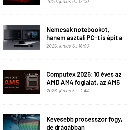
2026. június 6., 17:00
Nemcsak notebookot,
hanem asztali PC-t is épít a
Microsoft az RTX Spark köré
2026. június 6., 16:00
Computex 2026: 10 éves az
AMD AM4 foglalat, az AM5
pedig még három évig
2026. június 5., 21:44
biztosan marad
Kevesebb processzor fogy,
de drágábban