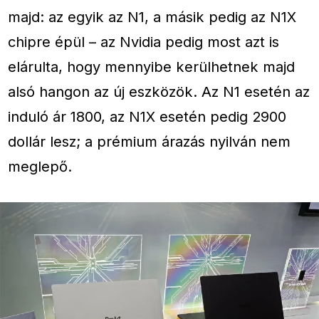
majd: az egyik az N1, a másik pedig az N1X
chipre épül – az Nvidia pedig most azt is
elárulta, hogy mennyibe kerülhetnek majd
alsó hangon az új eszközök. Az N1 esetén az
induló ár 1800, az N1X esetén pedig 2900
dollár lesz; a prémium árazás nyilván nem
meglepő.