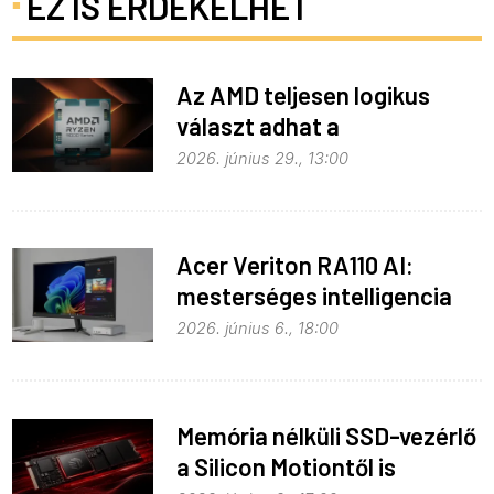
EZ IS ÉRDEKELHET
Az AMD teljesen logikus
választ adhat a
memóriaválságra
2026. június 29., 13:00
Acer Veriton RA110 AI:
mesterséges intelligencia
helyben
2026. június 6., 18:00
Memória nélküli SSD-vezérlő
a Silicon Motiontől is