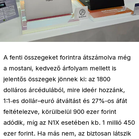
A fenti összegeket forintra átszámolva még
a mostani, kedvező árfolyam mellett is
jelentős összegek jönnek ki: az 1800
dolláros árcédulából, mire ideér hozzánk,
1:1‑es dollár–euró átváltást és 27%-os áfát
feltételezve, körülbelül 900 ezer forint
adódik, míg az N1X esetében kb. 1 millió 450
ezer forint. Ha más nem, az biztosan látszik