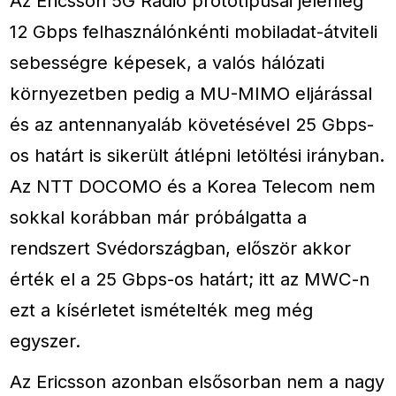
Az Ericsson 5G Radio prototípusai jelenleg
12 Gbps felhasználónkénti mobiladat-átviteli
sebességre képesek, a valós hálózati
környezetben pedig a MU-MIMO eljárással
és az antennanyaláb követésével 25 Gbps-
os határt is sikerült átlépni letöltési irányban.
Az NTT DOCOMO és a Korea Telecom nem
sokkal korábban már próbálgatta a
rendszert Svédországban, először akkor
érték el a 25 Gbps-os határt; itt az MWC-n
ezt a kísérletet ismételték meg még
egyszer.
Az Ericsson azonban elsősorban nem a nagy