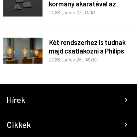
kormány akaratával az
Apple
2026. június 27., 11:00
Két rendszerhez is tudnak
majd csatlakozni a Philips
Hue égők
2026. június 26., 16:00
Hírek
chevron_right
Cikkek
chevron_right