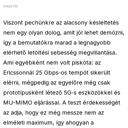
HIRDETÉS
Viszont pechünkre az alacsony késleltetés
nem egy olyan dolog, amit jól lehet demózni,
így a bemutatókra marad a legnagyobb
elérhető letöltési sebesség megvillantása.
Ami egyébként nem volt piskóta: az
Ericssonnál 25 Gbps-os tempót sikerült
elérni, mégpedig az egyelőre még csak
prototípusként létező 5G-s eszközökkel és
MU-MIMO eljárással. A teszt érdekességét
az adja, hogy ez még messze nem az
elméleti maximum, így ahogyan a