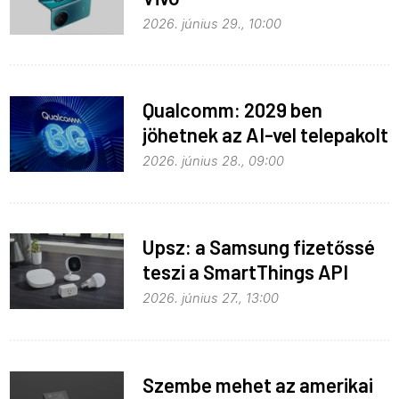
2026. június 29., 10:00
Qualcomm: 2029 ben
jöhetnek az AI-vel telepakolt
6G-s telefonok
2026. június 28., 09:00
Upsz: a Samsung fizetőssé
teszi a SmartThings API
hozzáférést
2026. június 27., 13:00
Szembe mehet az amerikai