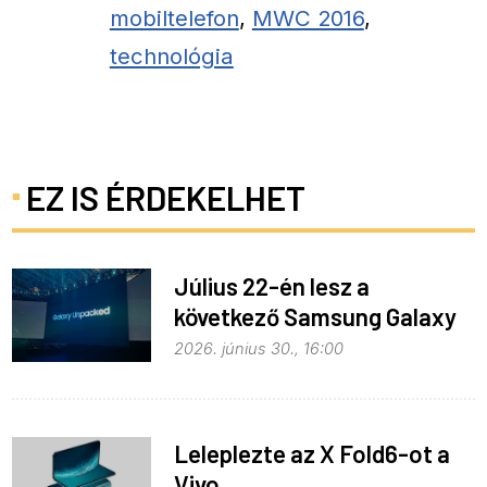
mobiltelefon
,
MWC 2016
,
technológia
EZ IS ÉRDEKELHET
Július 22-én lesz a
következő Samsung Galaxy
Unpacked – ez várható
2026. június 30., 16:00
Leleplezte az X Fold6-ot a
Vivo