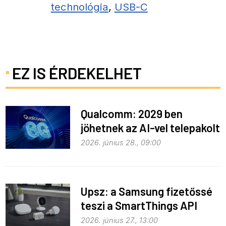
technológia
,
USB-C
EZ IS ÉRDEKELHET
Qualcomm: 2029 ben
jöhetnek az AI-vel telepakolt
6G-s telefonok
2026. június 28., 09:00
Upsz: a Samsung fizetőssé
teszi a SmartThings API
hozzáférést
2026. június 27., 13:00