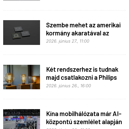
Szembe mehet az amerikai
kormány akaratával az
Apple
2026. június 27., 11:00
Két rendszerhez is tudnak
majd csatlakozni a Philips
Hue égők
2026. június 26., 16:00
Kína mobilhálózata már AI-
központú szemlélet alapján