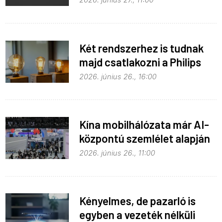
2026. június 27., 11:00
Két rendszerhez is tudnak
majd csatlakozni a Philips
Hue égők
2026. június 26., 16:00
Kína mobilhálózata már AI-
központú szemlélet alapján
fejlődik
2026. június 26., 11:00
Kényelmes, de pazarló is
egyben a vezeték nélküli