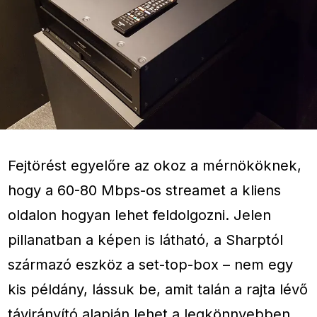
Fejtörést egyelőre az okoz a mérnököknek,
hogy a 60-80 Mbps-os streamet a kliens
oldalon hogyan lehet feldolgozni. Jelen
pillanatban a képen is látható, a Sharptól
származó eszköz a set-top-box – nem egy
kis példány, lássuk be, amit talán a rajta lévő
távirányító alapján lehet a legkönnyebben