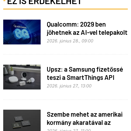
EZ IS ÉRDEKELHET
Qualcomm: 2029 ben
jöhetnek az AI-vel telepakolt
6G-s telefonok
2026. június 28., 09:00
Upsz: a Samsung fizetőssé
teszi a SmartThings API
hozzáférést
2026. június 27., 13:00
Szembe mehet az amerikai
kormány akaratával az
Apple