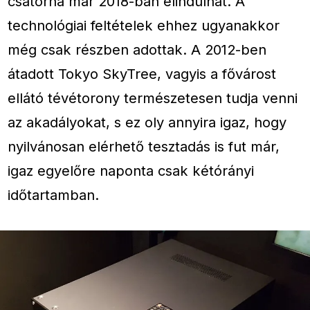
csatorna már 2018-ban elindulhat. A
technológiai feltételek ehhez ugyanakkor
még csak részben adottak. A 2012-ben
átadott Tokyo SkyTree, vagyis a fővárost
ellátó tévétorony természetesen tudja venni
az akadályokat, s ez oly annyira igaz, hogy
nyilvánosan elérhető tesztadás is fut már,
igaz egyelőre naponta csak kétórányi
időtartamban.