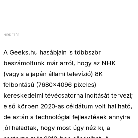
HIRDETÉS
A Geeks.hu hasábjain is többször
beszámoltunk már arról, hogy az NHK
(vagyis a japán állami televízió) 8K
felbontású (7680×4096 pixeles)
kereskedelmi tévécsatorna indítását tervezi;
első körben 2020-as céldátum volt hallható,
de aztán a technológiai fejlesztések annyira
jól haladtak, hogy most úgy néz ki, a