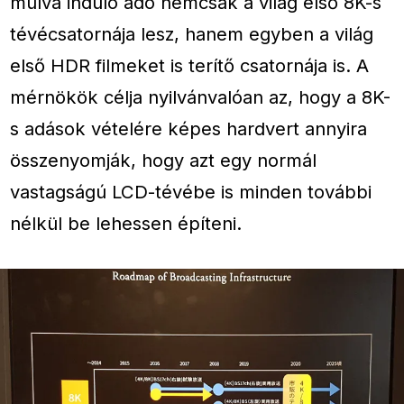
múlva induló adó nemcsak a világ első 8K-s
tévécsatornája lesz, hanem egyben a világ
első HDR filmeket is terítő csatornája is. A
mérnökök célja nyilvánvalóan az, hogy a 8K-
s adások vételére képes hardvert annyira
összenyomják, hogy azt egy normál
vastagságú LCD-tévébe is minden további
nélkül be lehessen építeni.