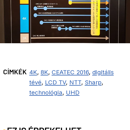
CÍMKÉK
4K
,
8K
,
CEATEC 2016
,
digitális
tévé
,
LCD TV
,
NTT
,
Sharp
,
technológia
,
UHD