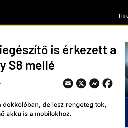
Hír
egészítő is érkezett a
y S8 mellé
r
a dokkolóban, de lesz rengeteg tok,
lső akku is a mobilokhoz.