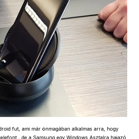
oid fut, ami már önmagában alkalmas arra, hogy
telefont , de a Samsung egy Windows Asztalra hajazó