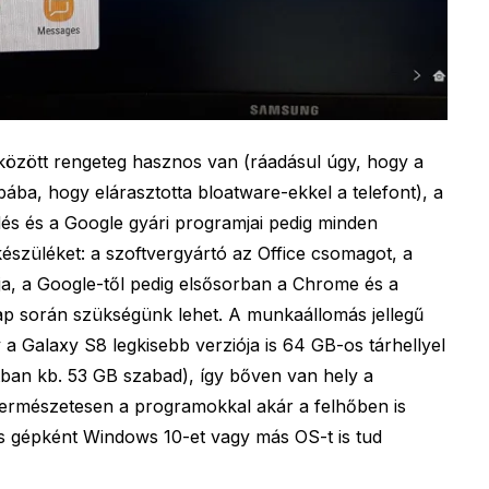
k között rengeteg hasznos van (ráadásul úgy, hogy a
ba, hogy elárasztotta bloatware-ekkel a telefont), a
és és a Google gyári programjai pedig minden
készüléket: a szoftvergyártó az Office csomagot, a
ja, a Google-től pedig elsősorban a Chrome és a
nap során szükségünk lehet. A munkaállomás jellegű
gy a Galaxy S8 legkisebb verziója is 64 GB-os tárhellyel
tban kb. 53 GB szabad), így bőven van hely a
rmészetesen a programokkal akár a felhőben is
is gépként Windows 10-et vagy más OS-t is tud