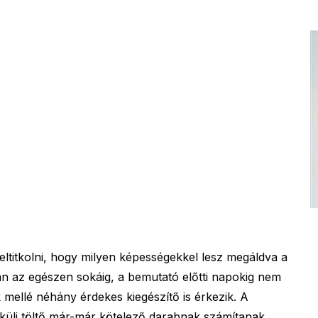
ltitkolni, hogy milyen képességekkel lesz megáldva a
n az egészen sokáig, a bemutató előtti napokig nem
k mellé néhány érdekes kiegészítő is érkezik. A
küli töltő már-már kötelező darabnak számítanak,