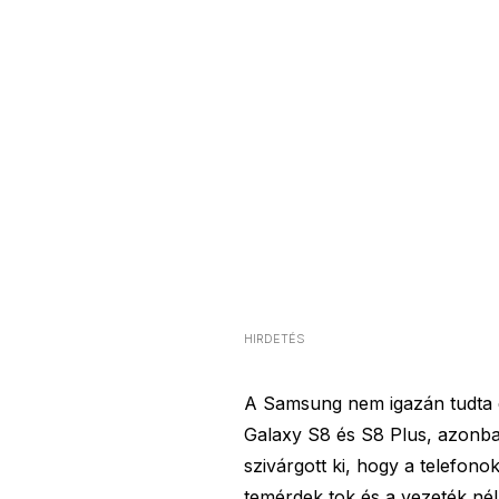
HIRDETÉS
A Samsung nem igazán tudta e
Galaxy S8 és S8 Plus, azonba
szivárgott ki, hogy a telefono
temérdek tok és a vezeték nél