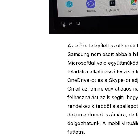
Az előre telepített szoftvere
Samsung nem esett abba a hibá
Microsofttal való együttműköd
feladatra alkalmassá teszik a 
OneDrive-ot és a Skype-ot ad
Gmail az, amire egy átlagos 
felhasználást az is segíti, ho
rendelkezik (ebből alapállapo
dokumentumok számára, de te
dolgozhatunk. A mobil virtuál
futtatni.