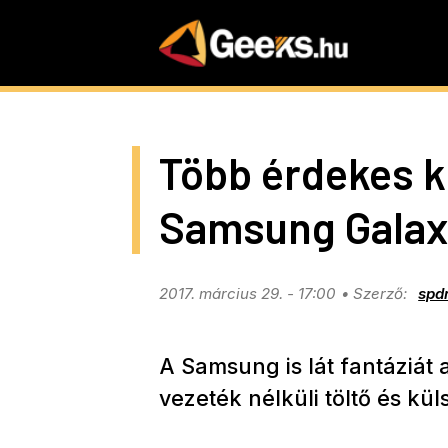
Skip
to
main
content
Több érdekes ki
Samsung Galax
2017. március 29. - 17:00
spd
A Samsung is lát fantáziát 
vezeték nélküli töltő és kü