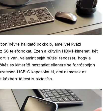
tion névre hallgató dokkoló, amellyel kvázi
az S8 telefonokat. Ezen a kütyün HDMI-kimenet, két
t is van, valamint saját hűtési rendszer, hogy a
öltés és kimerítő használat ellenére se forrósodjon
mészetesen USB-C kapcsolat él, ami nemcsak az
közbeni töltést is biztosítja.