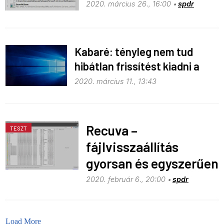
2020. március 26., 16:00
spdr
Kabaré: tényleg nem tud
hibátlan frissítést kiadni a
Microsoft
2020. március 11., 13:43
Recuva –
TESZT
fájlvisszaállítás
gyorsan és egyszerűen
2020. február 6., 20:00
spdr
Load More