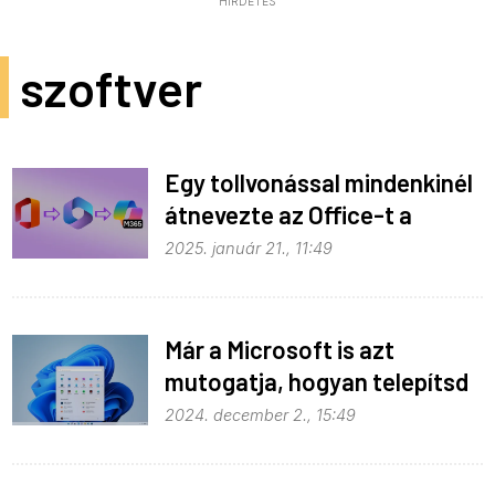
HIRDETÉS
szoftver
Egy tollvonással mindenkinél
átnevezte az Office-t a
Microsoft
2025. január 21., 11:49
Már a Microsoft is azt
mutogatja, hogyan telepítsd
a Windows 11-et nem
2024. december 2., 15:49
támogatott hardverre