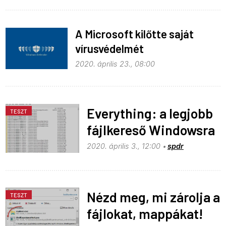
A Microsoft kilőtte saját
vírusvédelmét
2020. április 23., 08:00
Everything: a legjobb
TESZT
fájlkereső Windowsra
2020. április 3., 12:00
spdr
Nézd meg, mi zárolja a
TESZT
fájlokat, mappákat!