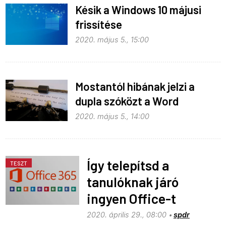
Késik a Windows 10 májusi
frissítése
2020. május 5., 15:00
Mostantól hibának jelzi a
dupla szóközt a Word
2020. május 5., 14:00
Így telepítsd a
TESZT
tanulóknak járó
ingyen Office-t
2020. április 29., 08:00
spdr