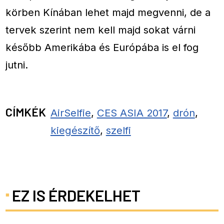
körben Kínában lehet majd megvenni, de a
tervek szerint nem kell majd sokat várni
később Amerikába és Európába is el fog
jutni.
CÍMKÉK
AirSelfie
,
CES ASIA 2017
,
drón
,
kiegészítő
,
szelfi
EZ IS ÉRDEKELHET