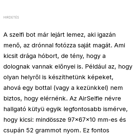
HIRDETÉS
A szelfi bot már lejárt lemez, aki igazán
menő, az drónnal fotózza saját magát. Ami
kicsit drága hóbort, de tény, hogy a
dolognak vannak előnyei is. Például az, hogy
olyan helyről is készíthetünk képeket,
ahová egy bottal (vagy a kezünkkel) nem
biztos, hogy elérnénk. Az AirSelfie névre
hallgató kütyü egyik legfontosabb ismérve,
hogy kicsi: mindössze 97×67×10 mm-es és
csupán 52 grammot nyom. Ez fontos