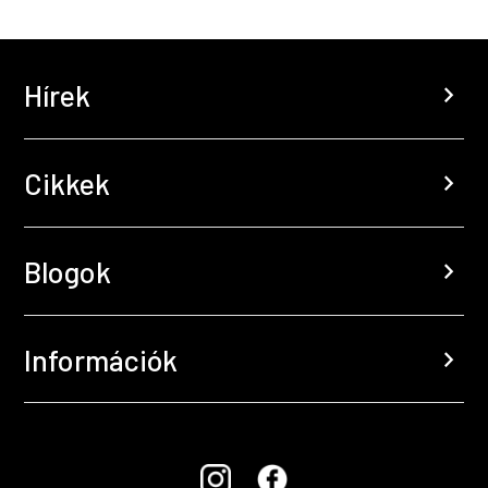
Hírek
chevron_right
Cikkek
chevron_right
Blogok
chevron_right
Információk
chevron_right