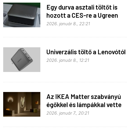
Egy durva asztali töltőt is
hozott a CES-re a Ugreen
2026. január 8., 22:21
Univerzális töltő a Lenovótól
2026. január 8., 12:21
Az IKEA Matter szabványú
égőkkel és lámpákkal vette
be Las Vegast
2026. január 7., 20:21