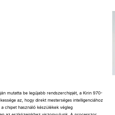
n mutatta be legújabb rendszerchipjét, a Kirin 970-
essége az, hogy direkt mesterséges intelligenciához
nt a chipet használó készülékek végleg
yan az eszközeinkhez viszonyulunk. A processzor