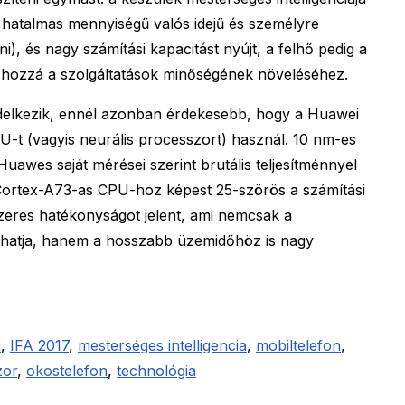
 hatalmas mennyiségű valós idejű és személyre
ni), és nagy számítási kapacitást nyújt, a felhő pedig a
ul hozzá a szolgáltatások minőségének növeléséhez.
delkezik, ennél azonban érdekesebb, hogy a Huawei
U-t (vagyis neurális processzort) használ. 10 nm-es
Huawes saját mérései szerint brutális teljesítménnyel
Cortex-A73-as CPU-hoz képest 25-szörös a számítási
zeres hatékonyságot jelent, ami nemcsak a
avíthatja, hanem a hosszabb üzemidőhöz is nagy
i
,
IFA 2017
,
mesterséges intelligencia
,
mobiltelefon
,
zor
,
okostelefon
,
technológia