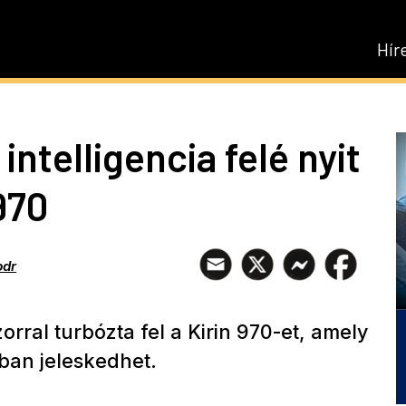
Hír
ntelligencia felé nyit
970
pdr
rral turbózta fel a Kirin 970-et, amely
ában jeleskedhet.