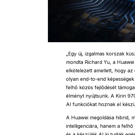
„Egy új, izgalmas korszak küsz
mondta Richard Yu, a Huawei
elkötelezett amellett, hogy az
olyan end-to-end képességek k
felhő közös fejlődését támogat
élményt nyújtsunk. A Kirin 97
AI funkciókat hoznak el készü
A Huawei megoldása hibrid, m
intelligenciára, hanem a felhő 
és a készülék AI ki tudják egé