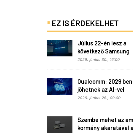
EZ IS ÉRDEKELHET
Július 22-én lesz a
következő Samsung
Galaxy Unpacked – e
2026. június 30., 16:00
várható
Qualcomm: 2029 ben
jöhetnek az AI-vel
telepakolt 6G-s tele
2026. június 28., 09:00
Szembe mehet az ame
kormány akaratával 