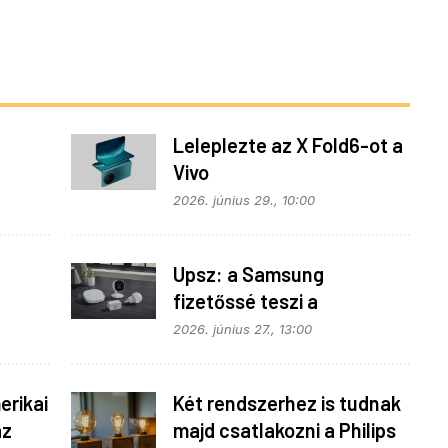
Leleplezte az X Fold6-ot a
Vivo
z
2026. június 29., 10:00
Upsz: a Samsung
fizetőssé teszi a
fonok
SmartThings API
2026. június 27., 13:00
hozzáférést
rikai
Két rendszerhez is tudnak
az
majd csatlakozni a Philips