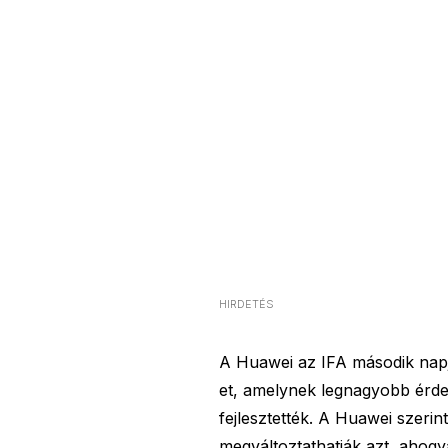
HIRDETÉS
A Huawei az IFA második napjá
et, amelynek legnagyobb érdek
fejlesztették. A Huawei szeri
megváltoztathatják azt, ahog