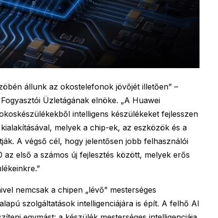
öbén állunk az okostelefonok jövőjét illetően” –
 Fogyasztói Üzletágának elnöke. „A Huawei
 okoskészülékekből intelligens készülékeket fejlesszen
ialakításával, melyek a chip-ek, az eszközök és a
ják. A végső cél, hogy jelentősen jobb felhasználói
0 az első a számos új fejlesztés között, melyek erős
lékeinkre.”
ivel nemcsak a chipen „lévő” mesterséges
alapú szolgáltatások intelligenciájára is épít. A felhő AI
szíteni egymást: a készülék mesterséges intelligenciája