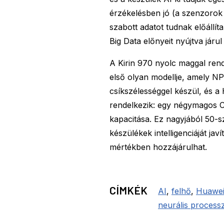
érzékelésben jó (a szenzorok
szabott adatot tudnak előállíta
Big Data előnyeit nyújtva jár
A Kirin 970 nyolc maggal ren
első olyan modellje, amely NP
csíkszélességgel készül, és a 
rendelkezik: egy négymagos 
kapacitása. Ez nagyjából 50-s
készülékek intelligenciáját j
mértékben hozzájárulhat.
CÍMKÉK
AI
,
felhő
,
Huawe
neurális process