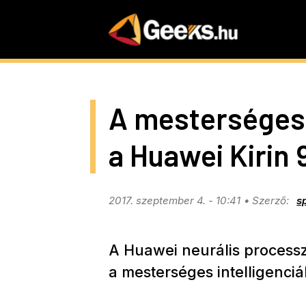
Skip
to
main
content
A mesterséges i
a Huawei Kirin 
2017. szeptember 4. - 10:41
s
A Huawei neurális processzo
a mesterséges intelligenci