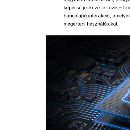
képességei közé tartozik – töb
hangalapú interakció, amelye
megérteni használójukat.