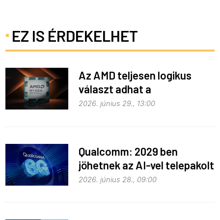
EZ IS ÉRDEKELHET
Az AMD teljesen logikus
választ adhat a
memóriaválságra
2026. június 29., 13:00
Qualcomm: 2029 ben
jöhetnek az AI-vel telepakolt
6G-s telefonok
2026. június 28., 09:00