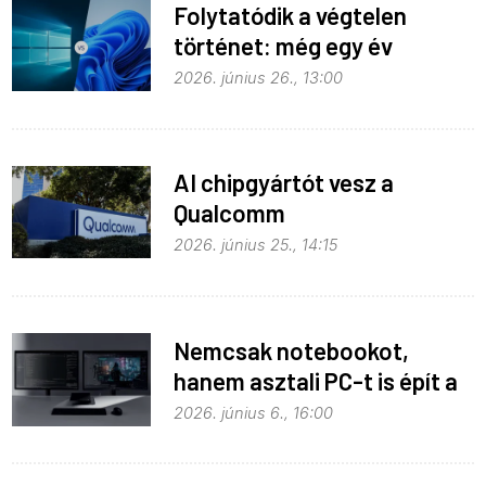
Folytatódik a végtelen
történet: még egy év
haladék a Windows 10-nek
2026. június 26., 13:00
AI chipgyártót vesz a
Qualcomm
2026. június 25., 14:15
Nemcsak notebookot,
hanem asztali PC-t is épít a
Microsoft az RTX Spark köré
2026. június 6., 16:00