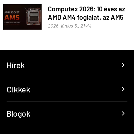
Computex 2026: 10 éves az
AMD AM4 foglalat, az AM5
pedig még három évig
2026. június 5., 21:44
biztosan marad
Hírek
chevron_right
Cikkek
chevron_right
Blogok
chevron_right