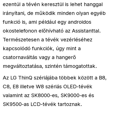
ezentúl a tévén keresztül is lehet hanggal
irányítani, de működik minden olyan egyéb
funkció is, ami például egy androidos
okostelefonon előhívható az Assistanttal.
Természetesen a tévék vezérléséhez
kapcsolódó funkciók, úgy mint a
csatornaváltás vagy a hangerő
megváltoztatása, szintén támogatottak.
Az LG ThinQ szériájába többek között a B8,
C8, E8 illetve W8 szériás OLED-tévék
valamint az SK8000-es, SK9000-es és
SK9500-as LCD-tévék tartoznak.