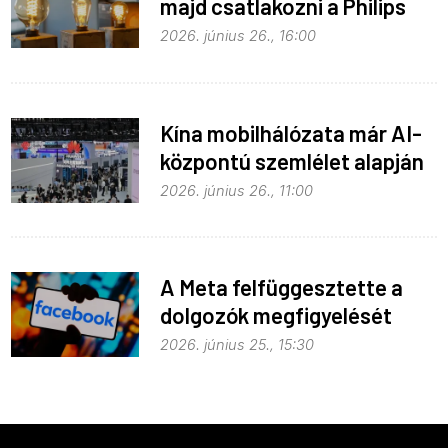
majd csatlakozni a Philips
Hue égők
2026. június 26., 16:00
Kína mobilhálózata már AI-
központú szemlélet alapján
fejlődik
2026. június 26., 11:00
A Meta felfüggesztette a
dolgozók megfigyelését
2026. június 25., 15:30