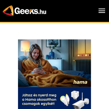
Skip
to
menu
main
content
Hírek
chevron_right
Cikkek
chevron_right
Blogok
chevron_right