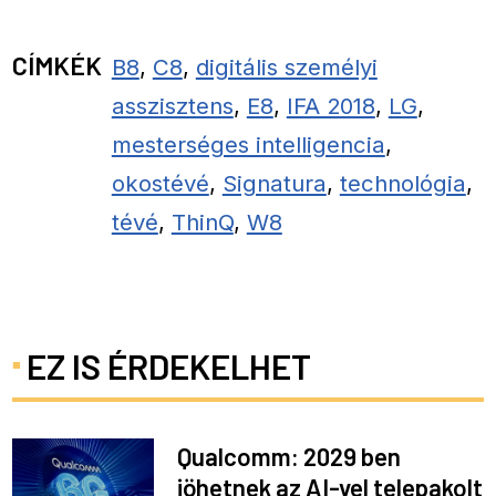
CÍMKÉK
B8
,
C8
,
digitális személyi
asszisztens
,
E8
,
IFA 2018
,
LG
,
mesterséges intelligencia
,
okostévé
,
Signatura
,
technológia
,
tévé
,
ThinQ
,
W8
EZ IS ÉRDEKELHET
Qualcomm: 2029 ben
jöhetnek az AI-vel telepakolt