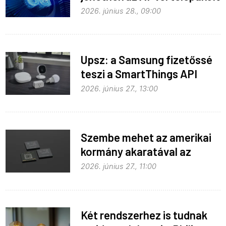
6G-s telefonok
2026. június 28., 09:00
Upsz: a Samsung fizetőssé
teszi a SmartThings API
hozzáférést
2026. június 27., 13:00
Szembe mehet az amerikai
kormány akaratával az
Apple
2026. június 27., 11:00
Két rendszerhez is tudnak