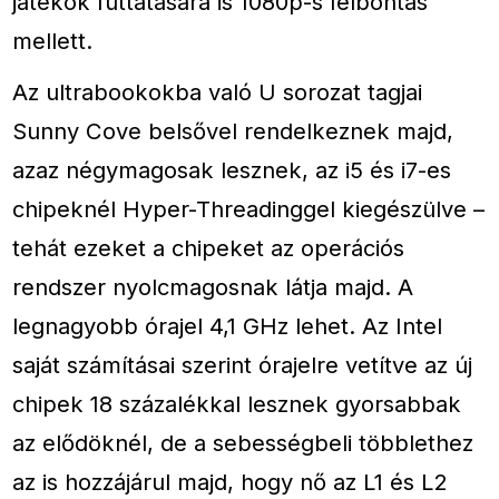
játékok futtatására is 1080p-s felbontás
mellett.
Az ultrabookokba való U sorozat tagjai
Sunny Cove belsővel rendelkeznek majd,
azaz négymagosak lesznek, az i5 és i7-es
chipeknél Hyper-Threadinggel kiegészülve –
tehát ezeket a chipeket az operációs
rendszer nyolcmagosnak látja majd. A
legnagyobb órajel 4,1 GHz lehet. Az Intel
saját számításai szerint órajelre vetítve az új
chipek 18 százalékkal lesznek gyorsabbak
az elődöknél, de a sebességbeli többlethez
az is hozzájárul majd, hogy nő az L1 és L2