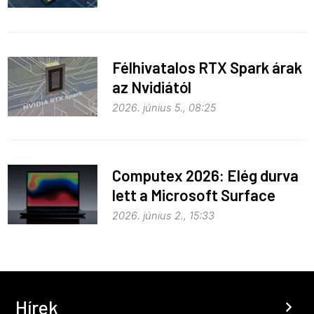
Félhivatalos RTX Spark árak
az Nvidiától
2026. június 5., 08:25
Computex 2026: Elég durva
lett a Microsoft Surface
Laptop Ultra
2026. június 2., 15:33
Hírek
chevron_right