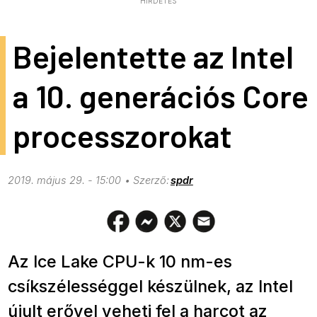
HIRDETÉS
Bejelentette az Intel
a 10. generációs Core
processzorokat
2019. május 29. - 15:00
spdr
Az Ice Lake CPU-k 10 nm-es
csíkszélességgel készülnek, az Intel
újult erővel veheti fel a harcot az