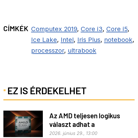
CÍMKÉK
Computex 2019
,
Core i3
,
Core i5
,
Ice Lake
,
Intel
,
Iris Plus
,
notebook
,
processzor
,
ultrabook
EZ IS ÉRDEKELHET
Az AMD teljesen logikus
választ adhat a
memóriaválságra
2026. június 29., 13:00