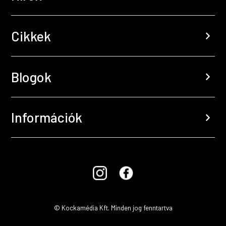
Cikkek
chevron_right
Blogok
chevron_right
Információk
chevron_right
© Kockamédia Kft. Minden jog fenntartva