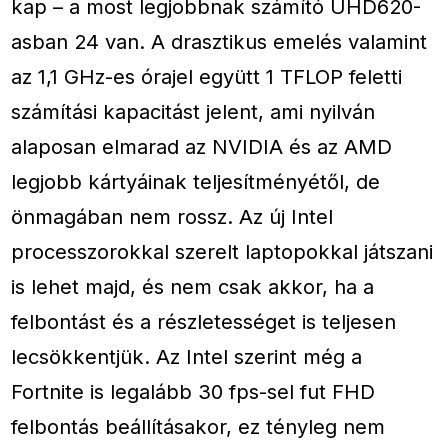
kap – a most legjobbnak számító UHD620-
asban 24 van. A drasztikus emelés valamint
az 1,1 GHz-es órajel együtt 1 TFLOP feletti
számítási kapacitást jelent, ami nyilván
alaposan elmarad az NVIDIA és az AMD
legjobb kártyáinak teljesítményétől, de
önmagában nem rossz. Az új Intel
processzorokkal szerelt laptopokkal játszani
is lehet majd, és nem csak akkor, ha a
felbontást és a részletességet is teljesen
lecsökkentjük. Az Intel szerint még a
Fortnite is legalább 30 fps-sel fut FHD
felbontás beállításakor, ez tényleg nem