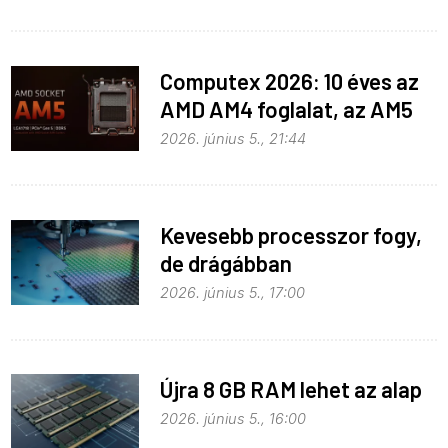
Computex 2026: 10 éves az
AMD AM4 foglalat, az AM5
pedig még három évig
2026. június 5., 21:44
biztosan marad
Kevesebb processzor fogy,
de drágábban
2026. június 5., 17:00
Újra 8 GB RAM lehet az alap
2026. június 5., 16:00